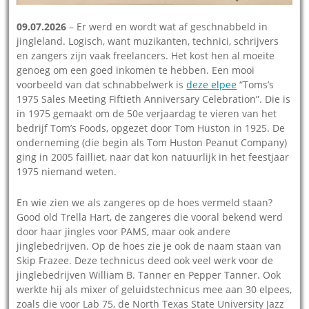
09.07.2026
– Er werd en wordt wat af geschnabbeld in
jingleland. Logisch, want muzikanten, technici, schrijvers
en zangers zijn vaak freelancers. Het kost hen al moeite
genoeg om een goed inkomen te hebben. Een mooi
voorbeeld van dat schnabbelwerk is
deze elpee
“Toms’s
1975 Sales Meeting Fiftieth Anniversary Celebration”. Die is
in 1975 gemaakt om de 50e verjaardag te vieren van het
bedrijf Tom’s Foods, opgezet door Tom Huston in 1925. De
onderneming (die begin als Tom Huston Peanut Company)
ging in 2005 failliet, naar dat kon natuurlijk in het feestjaar
1975 niemand weten.
En wie zien we als zangeres op de hoes vermeld staan?
Good old Trella Hart, de zangeres die vooral bekend werd
door haar jingles voor PAMS, maar ook andere
jinglebedrijven. Op de hoes zie je ook de naam staan van
Skip Frazee. Deze technicus deed ook veel werk voor de
jinglebedrijven William B. Tanner en Pepper Tanner. Ook
werkte hij als mixer of geluidstechnicus mee aan 30 elpees,
zoals die voor Lab 75, de North Texas State University Jazz