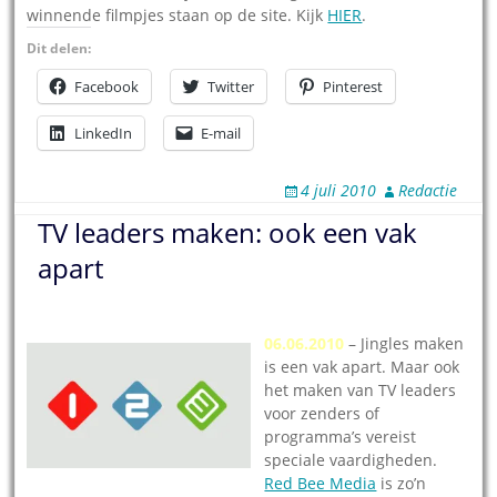
winnende filmpjes staan op de site. Kijk
HIER
.
Dit delen:
Facebook
Twitter
Pinterest
LinkedIn
E-mail
4 juli 2010
Redactie
TV leaders maken: ook een vak
apart
06.06.2010
– Jingles maken
is een vak apart. Maar ook
het maken van TV leaders
voor zenders of
programma’s vereist
speciale vaardigheden.
Red Bee Media
is zo’n