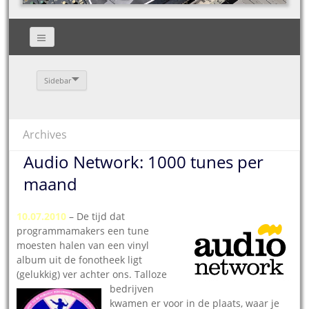
Sidebar
Archives
Audio Network: 1000 tunes per
maand
10.07.2010
– De tijd dat
programmamakers een tune
moesten halen van een vinyl
album uit de fonotheek ligt
(gelukkig) ver achter ons.
Talloze
bedrijven
kwamen er voor in de plaats, waar je