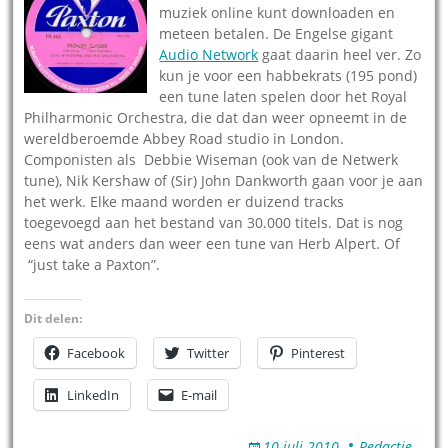
muziek online kunt downloaden en
meteen betalen. De Engelse gigant
Audio Network
gaat daarin heel ver. Zo
kun je voor een habbekrats (195 pond)
een tune laten spelen door het Royal
Philharmonic Orchestra, die dat dan weer opneemt in de
wereldberoemde Abbey Road studio in London.
Componisten als Debbie Wiseman (ook van de Netwerk
tune), Nik Kershaw of (Sir) John Dankworth gaan voor je aan
het werk. Elke maand worden er duizend tracks
toegevoegd aan het bestand van 30.000 titels. Dat is nog
eens wat anders dan weer een tune van Herb Alpert. Of
“just take a Paxton”.
Dit delen:
Facebook
Twitter
Pinterest
LinkedIn
E-mail
10 juli 2010
Redactie