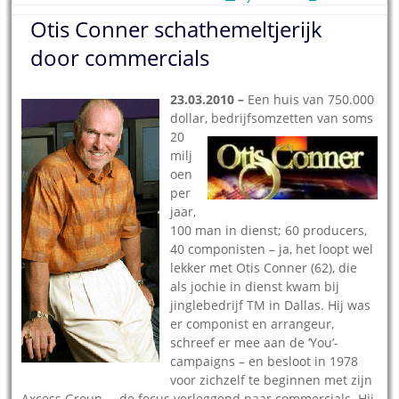
Otis Conner schathemeltjerijk
door commercials
23.03.2010 –
Een huis van 750.000
dollar, bedrijfsomzetten van soms
20
milj
oen
per
jaar,
100 man in dienst; 60 producers,
40 componisten – ja, het loopt wel
lekker met Otis Conner (62), die
als jochie in dienst kwam bij
jinglebedrijf TM in Dallas. Hij was
er componist en arrangeur,
schreef er mee aan de ‘You’-
campaigns – en besloot in 1978
voor zichzelf te beginnen met zijn
Axcess Group – de focus verleggend naar commercials. Hij