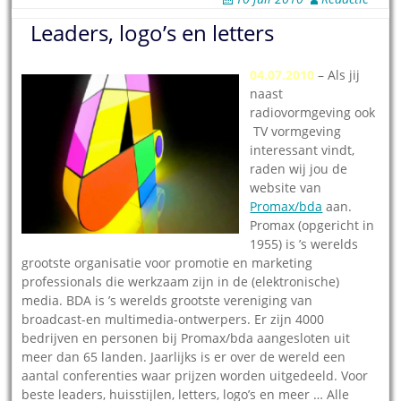
Leaders, logo’s en letters
04.07.2010
– Als jij
naast
radiovormgeving ook
TV vormgeving
interessant vindt,
raden wij jou de
website van
Promax/bda
aan.
Promax (opgericht in
1955) is ’s werelds
grootste organisatie voor promotie en marketing
professionals die werkzaam zijn in de (elektronische)
media. BDA is ’s werelds grootste vereniging van
broadcast-en multimedia-ontwerpers. Er zijn 4000
bedrijven en personen bij Promax/bda aangesloten uit
meer dan 65 landen. Jaarlijks is er over de wereld een
aantal conferenties waar prijzen worden uitgedeeld. Voor
beste leaders, huisstijlen, letters, logo’s en meer … Alle