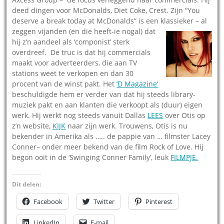
deed dingen voor McDonalds, Diet Coke, Crest. Zijn “You
deserve a break today at McDonalds” is een klassieker – al
zeggen vijanden (en die heeft-ie
nogal) dat
hij z’n aandeel als ‘componist’ sterk
overdreef. De truc is dat hij commercials
maakt voor adverteerders, die aan TV
stations weet te verkopen en dan 30
procent van de winst pakt. Het
‘D Magazine’
beschuldigde hem er verder van dat hij steeds library-
muziek pakt en aan klanten die verkoopt als (duur) eigen
werk. Hij werkt nog steeds vanuit Dallas
LEES
over Otis op
z’n website,
KIJK
naar zijn werk. Trouwens, Otis is nu
bekender in Amerika als ….. de pappie van … filmster Lacey
Conner– onder meer bekend van de film Rock of Love. Hij
begon ooit in de ‘Swinging Conner Family’, leuk
FILMPJE.
Dit delen:
Facebook
Twitter
Pinterest
LinkedIn
E-mail