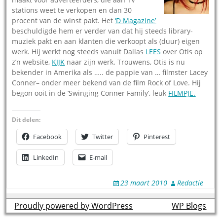
stations weet te verkopen en dan 30
procent van de winst pakt. Het
‘D Magazine’
beschuldigde hem er verder van dat hij steeds library-
muziek pakt en aan klanten die verkoopt als (duur) eigen
werk. Hij werkt nog steeds vanuit Dallas
LEES
over Otis op
z’n website,
KIJK
naar zijn werk. Trouwens, Otis is nu
bekender in Amerika als ….. de pappie van … filmster Lacey
Conner– onder meer bekend van de film Rock of Love. Hij
begon ooit in de ‘Swinging Conner Family’, leuk
FILMPJE.
Dit delen:
Facebook
Twitter
Pinterest
LinkedIn
E-mail
23 maart 2010
Redactie
Proudly powered by WordPress
theme by
WP Blogs