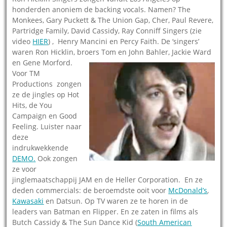
honderden anoniem de backing vocals. Namen? The
Monkees, Gary Puckett & The Union Gap, Cher, Paul Revere,
Partridge Family, David Cassidy, Ray Conniff Singers (zie
video
HIER
) , Henry Mancini en Percy Faith. De ‘singers’
waren Ron Hicklin, broers Tom en John Bahler, Jackie Ward
en Gene Morford.
Voor TM
Productions zongen
ze de jingles op Hot
Hits, de You
Campaign en Good
Feeling. Luister naar
deze
indrukwekkende
DEMO
.
Ook zongen
ze voor
jinglemaatschappij JAM en de Heller Corporation. En ze
deden commercials: de beroemdste ooit voor
McDonald’s
,
Kawasaki
en Datsun. Op TV waren ze te horen in de
leaders van Batman en Flipper. En ze zaten in films als
Butch Cassidy & The Sun Dance Kid (
South American