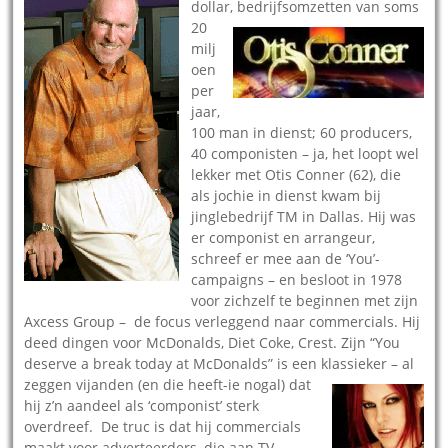
dollar, bedrijfsomzetten van soms
20
milj
oen
per
jaar,
100 man in dienst; 60 producers,
40 componisten – ja, het loopt wel
lekker met Otis Conner (62), die
als jochie in dienst kwam bij
jinglebedrijf TM in Dallas. Hij was
er componist en arrangeur,
schreef er mee aan de ‘You’-
campaigns – en besloot in 1978
voor zichzelf te beginnen met zijn
Axcess Group – de focus verleggend naar commercials. Hij
deed dingen voor McDonalds, Diet Coke, Crest. Zijn “You
deserve a break today at McDonalds” is een klassieker – al
zeggen vijanden (en die heeft-ie
nogal) dat
hij z’n aandeel als ‘componist’ sterk
overdreef. De truc is dat hij commercials
maakt voor adverteerders, die aan TV