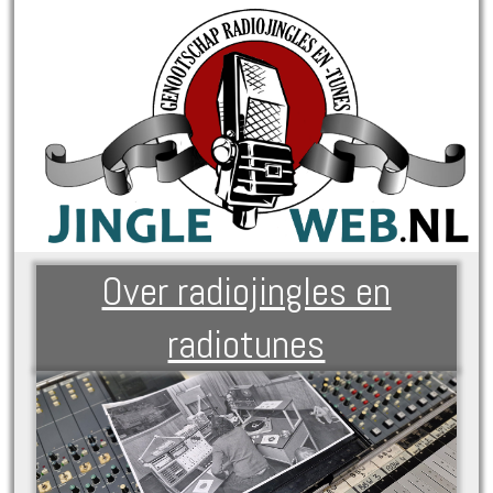
Over radiojingles en
radiotunes