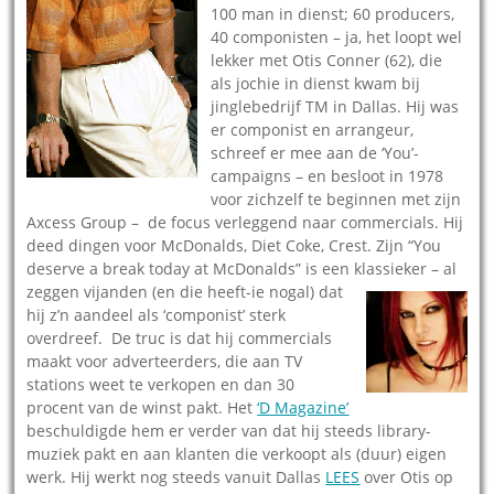
100 man in dienst; 60 producers,
40 componisten – ja, het loopt wel
lekker met Otis Conner (62), die
als jochie in dienst kwam bij
jinglebedrijf TM in Dallas. Hij was
er componist en arrangeur,
schreef er mee aan de ‘You’-
campaigns – en besloot in 1978
voor zichzelf te beginnen met zijn
Axcess Group – de focus verleggend naar commercials. Hij
deed dingen voor McDonalds, Diet Coke, Crest. Zijn “You
deserve a break today at McDonalds” is een klassieker – al
zeggen vijanden (en die heeft-ie
nogal) dat
hij z’n aandeel als ‘componist’ sterk
overdreef. De truc is dat hij commercials
maakt voor adverteerders, die aan TV
stations weet te verkopen en dan 30
procent van de winst pakt. Het
‘D Magazine’
beschuldigde hem er verder van dat hij steeds library-
muziek pakt en aan klanten die verkoopt als (duur) eigen
werk. Hij werkt nog steeds vanuit Dallas
LEES
over Otis op