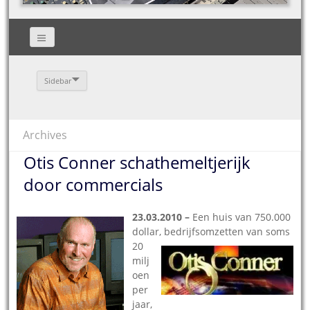
Sidebar
Archives
Otis Conner schathemeltjerijk
door commercials
23.03.2010 –
Een huis van 750.000
dollar, bedrijfsomzetten van soms
20
milj
oen
per
jaar,