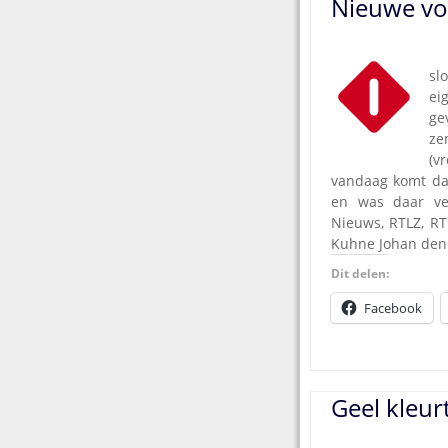
Nieuwe vor
05
sl
ei
g
ze
(v
vandaag komt daa
en was daar ver
Nieuws, RTLZ, RT
Kuhne Johan den 
Dit delen:
Facebook
Geel kleur