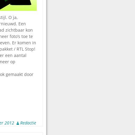
jl. O ja,
rnieuwd. Een
ad zichtbaar kon
eer foto’s toe te
bleven. Er komen in
pakket / RTL Stop!
der een aantal
 meer op
ook gemaakt door
er 2012
Redactie