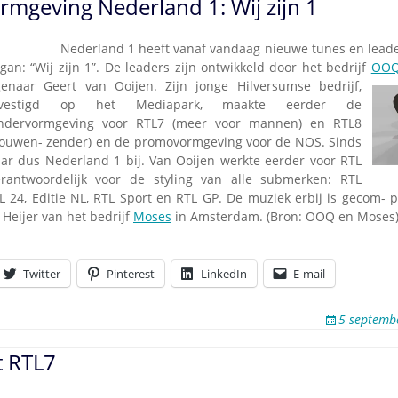
mgeving Nederland 1: Wij zijn 1
.09.2011
–
Nederland 1 heeft vanaf vandaag nieuwe tunes en leade
ogan: “Wij zijn 1”. De leaders zijn ontwikkeld door het bedrijf
OO
genaar Geert van Ooijen. Zijn jonge Hilversumse bedri
jf,
evestigd op het Mediapark, maakte eerder de
ndervormgeving voor RTL7 (meer voor mannen) en RTL8
rouwen- zender) en de promovormgeving voor de NOS. Sinds
r dus Nederland 1 bij. Van Ooijen werkte eerder voor RTL
antwoordelijk voor de styling van alle submerken: RTL
L 24, Editie NL, RTL Sport en RTL GP. De muziek erbij is gecom- 
Heijer van het bedrijf
Moses
in Amsterdam. (Bron: OOQ en Moses
Twitter
Pinterest
LinkedIn
E-mail
5 septemb
t RTL7