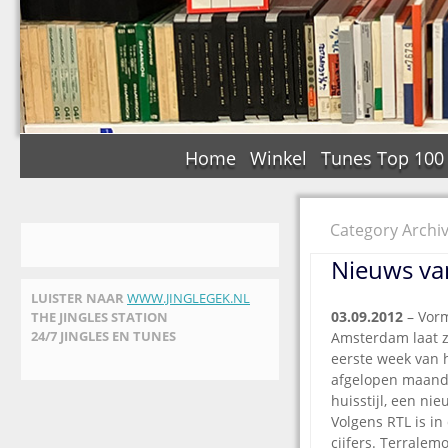
Home
Winkel
Tunes Top 100
Category Archiv
Nieuws van
LUISTER NAAR
WWW.JINGLEGEK.NL
03.09.2012
– Vor
THE JINGLES STATION
24/7 JINGLES EN TUNES
Amsterdam laat zi
eerste week van 
afgelopen maand
huisstijl, een n
Volgens RTL is in
cijfers. Terrale