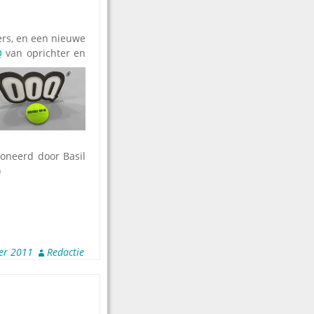
rs, en een nieuwe
Q
van oprichter en
poneerd door Basil
)
er 2011
Redactie