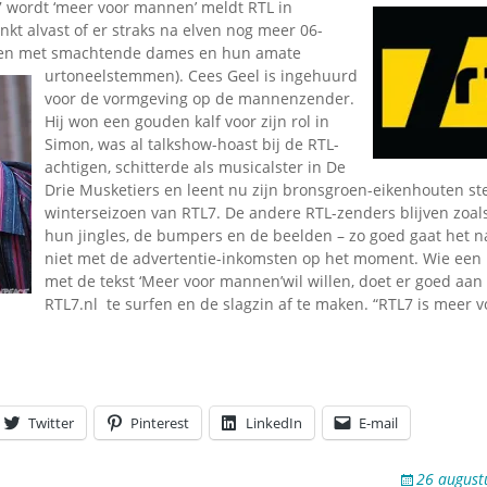
 wordt ‘meer voor mannen’ meldt RTL in
inkt alvast of er straks na elven nog meer 06-
men met smachtende dames en hun amate
urtoneelstemmen). Cees Geel is ingehuurd
voor de vormgeving op de mannenzender.
Hij won een gouden kalf voor zijn rol in
Simon, was al talkshow-hoast bij de RTL-
achtigen, schitterde als musicalster in De
Drie Musketiers en leent nu zijn bronsgroen-eikenhouten st
winterseizoen van RTL7. De andere RTL-zenders blijven zoals
hun jingles, de bumpers en de beelden – zo goed gaat het n
niet met de advertentie-inkomsten op het moment. Wie een
met de tekst ‘Meer voor mannen’wil willen, doet er goed aan
RTL7.nl te surfen en de slagzin af te maken. “RTL7 is meer
Twitter
Pinterest
LinkedIn
E-mail
26 august