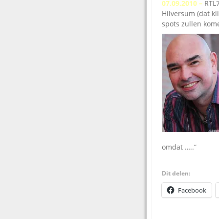
07.09.2010 –
RTL7
Hilversum (dat kl
spots zullen ko
omdat …..”
Dit delen:
Facebook