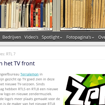
Bedrijven
Video’s
Spotlight
Fotopagina’s
Ove
De Tourflitsjingle –
JAM in pictures
wie zijn de makers?
PAMS in pictures
es: RTL 7
Jingledemo’s en hun
TM in pictures
tags
 het TV front
Pepper & Tanner i
Dallas jingle city
pictures
De Tourtune
mgeefbureau
Terralemon
in
Top Format in
jn gezicht op TV goed zien in deze
Ferry Maat 65
pictures
het nieuwe TV-seizoen. Sinds
Ferry Maat interview
Dik Voormekaar in
ag hebben RTL5 en RTL8 een nieuwe
foto’s
ieuw logo en nieuwe zendermuziek.
Jingle Awards
 de logo’s meer plaats gemaakt voor de
Jingle NIEUW
mon is de maker van het nieuwe RTL8