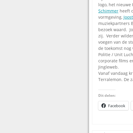
logo, het nieuwe
Schimmer
heeft 
vormgeving,
Joos
muziekpartners 
bezoek waard. Jo
zij. Verder wilde
voegen van de stu
de toekomst nog w
Politie / Unit Lu
corporate films e
Jingleweb.
Vanaf vandaag kr
Terralemon. De za
Dit delen:
Facebook