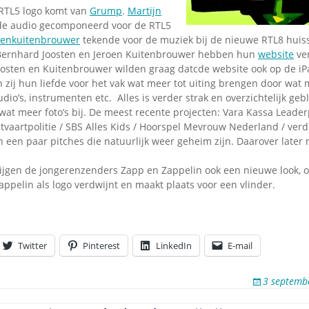
Omroepbanden
 RTL5 logo komt van
Grump
.
Martijn
de audio gecomponeerd voor de RTL5
Stoomfluit Klaas
tenkuitenbrouwer
tekende voor de muziek bij de nieuwe RTL8 huissti
Vaak
Bernhard Joosten en Jeroen Kuitenbrouwer hebben hun
website
ve
Uitvinding
osten en Kuitenbrouwer wilden graag datcde website ook op de iP
jinglecassette
n zij hun liefde voor het vak wat meer tot uiting brengen door wat m
dio’s, instrumenten etc. Alles is verder strak en overzichtelijk ge
at meer foto’s bij. De meest recente projecten: Vara Kassa Leader
chtvaartpolitie / SBS Alles Kids / Hoorspel Mevrouw Nederland / ver
n een paar pitches die natuurlijk weer geheim zijn. Daarover later
ijgen de jongerenzenders Zapp en Zappelin ook een nieuwe look, 
ppelin als logo verdwijnt en maakt plaats voor een vlinder.
Twitter
Pinterest
LinkedIn
E-mail
3 septemb