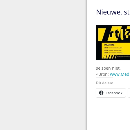
Nieuwe, s
seizoen niet.
<Bron:
www.Medi
Dit delen:
Facebook