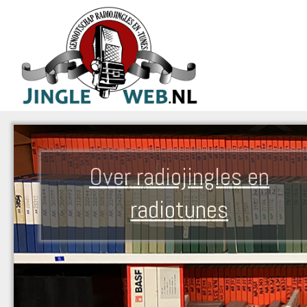
Over radiojingles en
radiotunes