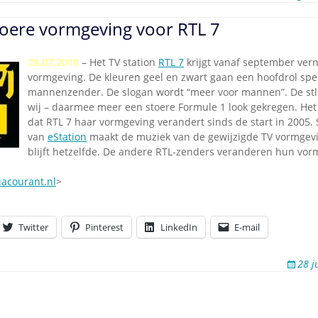
toere vormgeving voor RTL 7
28.07.2010
– Het TV station
RTL 7
krijgt vanaf september ver
vormgeving. De kleuren geel en zwart gaan een hoofdrol spe
mannenzender. De slogan wordt “meer voor mannen”. De stli
wij – daarmee meer een stoere Formule 1 look gekregen. Het 
dat RTL 7 haar vormgeving verandert sinds de start in 2005
van
eStation
maakt de muziek van de gewijzigde TV vormgevi
blijft hetzelfde. De andere RTL-zenders veranderen hun vo
acourant.nl
>
Twitter
Pinterest
LinkedIn
E-mail
28 j