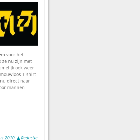
em voor het
 ze nu zijn met
amelijk ook weer
 mouwloos T-shirt
 nu direct naar
 voor mannen
us 2010
Redactie