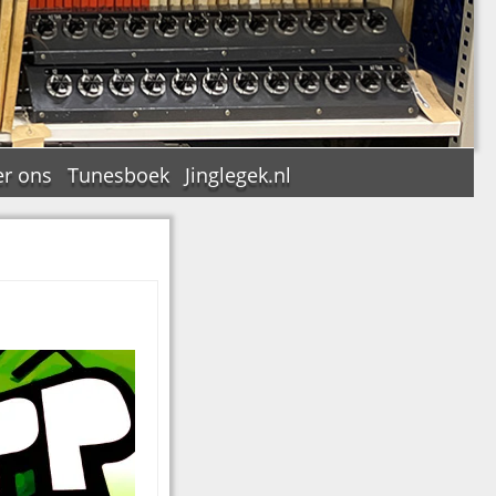
r ons
Tunesboek
Jinglegek.nl
n