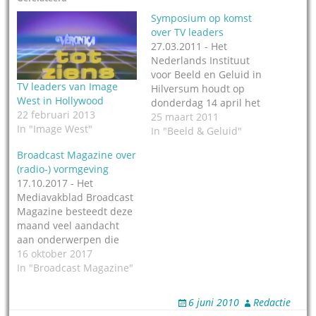
Symposium op komst
over TV leaders
27.03.2011 - Het
Nederlands Instituut
voor Beeld en Geluid in
TV leaders van Image
Hilversum houdt op
West in Hollywood
donderdag 14 april het
22 februari 2013
symposium "Vorm van
25 maart 2011
In "Image West"
vermaak; zestig jaar
In "Beeld & Geluid"
televisievormgeving".
Broadcast Magazine over
Over audiologo's,
(radio-) vormgeving
leaders, TV-idents,
17.10.2017 - Het
stationcalls, en meer. Wij
Mediavakblad Broadcast
als Genootschap
Magazine besteedt deze
radiojingles en -tunes
maand veel aandacht
dragen dit symposium
aan onderwerpen die
natuurlijk een warm hart
met (radio-) vormgeving
16 oktober 2017
toe. Weinig vormgeving
te maken hebben. Zo
In "Broadcast Magazine"
zit zo in…
schrijft het magazine
over Universal
6 juni 2010
Redactie
Production Music, de