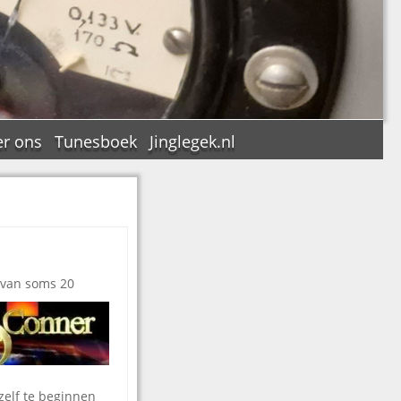
r ons
Tunesboek
Jinglegek.nl
n
 van soms 20
zelf te beginnen