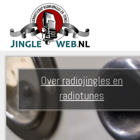
Over radiojingles en
radiotunes