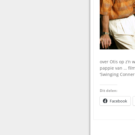
over Otis op z’n 
pappie van … film
‘Swinging Conner 
Dit delen:
Facebook