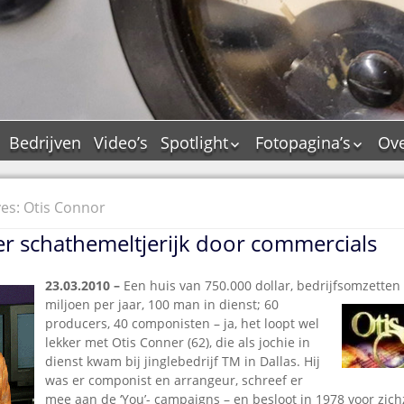
Bedrijven
Video’s
Spotlight
Fotopagina’s
Ove
De Tourflitsjingle –
JAM in pictures
wie zijn de makers?
PAMS in pictures
es: Otis Connor
Jingledemo’s en hun
TM in pictures
tags
r schathemeltjerijk door commercials
Pepper & Tanner i
Dallas jingle city
pictures
De Tourtune
23.03.2010 –
Een huis van 750.000 dollar, bedrijfsomzetten
Top Format in
miljoen per jaar, 100 man in dienst; 60
Ferry Maat 65
pictures
producers, 40 componisten – ja, het loopt wel
Ferry Maat interview
Dik Voormekaar in
lekker met Otis Conner (62), die als jochie in
foto’s
dienst kwam bij jinglebedrijf TM in Dallas. Hij
Jingle Awards
was er componist en arrangeur, schreef er
Jingle NIEUW
mee aan de ‘You’- campaigns – en besloot in 1978 voor zich