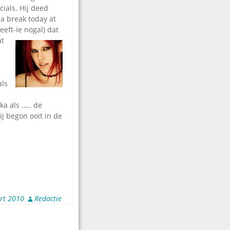
ials. Hij deed
 a break today at
eeft-ie
nogal) dat
at
als
ka als ….. de
j begon ooit in de
rt 2010
Redactie