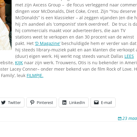
Omroepbanden
met zijn Axcess Group – de focus verleggend naar commerc
dingen voor McDonalds, Diet Coke, Crest. Zijn “You deserve
Stoomfluit Klaas
McDonalds” is een klassieker – al zeggen vijanden (en die h
Vaak
hij z’n aandeel als ‘componist’ sterk overdreef. De truc is d
Uitvinding
hij commercials maakt voor adverteerders, die aan TV
jinglecassette
stations weet te verkopen en dan 30 procent van de winst
pakt. Het
‘D Magazine’
beschuldigde hem er verder van dat
hij steeds library-muziek pakt en aan klanten die verkoopt 
(duur) eigen werk. Hij werkt nog steeds vanuit Dallas
LEES
website,
KIJK
naar zijn werk. Trouwens, Otis is nu bekender in Ameri
ster Lacey Conner– onder meer bekend van de film Rock of Love. Hi
Family’, leuk
FILMPJE.
Twitter
Pinterest
LinkedIn
E-mail
23 maa