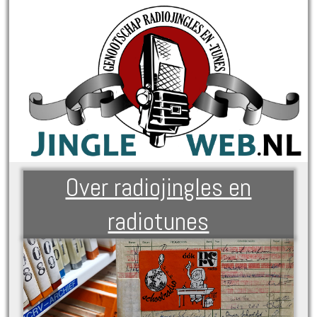
Over radiojingles en
radiotunes