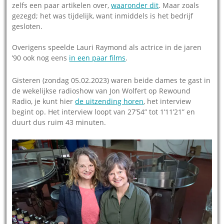
zelfs een paar artikelen over,
waaronder dit
. Maar zoals
gezegd; het was tijdelijk, want inmiddels is het bedrijf
gesloten.
Overigens speelde Lauri Raymond als actrice in de jaren
’90 ook nog eens
in een paar films
.
Gisteren (zondag 05.02.2023) waren beide dames te gast in
de wekelijkse radioshow van Jon Wolfert op Rewound
Radio, je kunt hier
de uitzending horen
, het interview
begint op. Het interview loopt van 27’54” tot 1’11’21” en
duurt dus ruim 43 minuten.