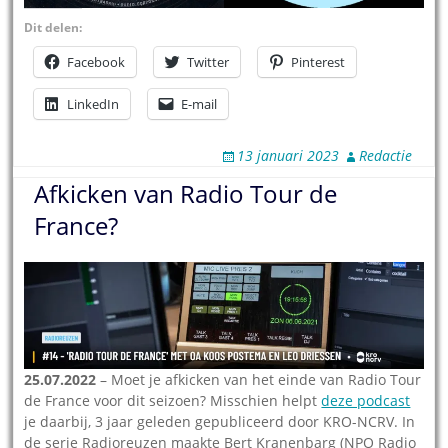
Dit delen:
Facebook
Twitter
Pinterest
LinkedIn
E-mail
13 januari 2023
Redactie
Afkicken van Radio Tour de
France?
25.07.2022
– Moet je afkicken van het einde van Radio Tour
de France voor dit seizoen? Misschien helpt
deze podcast
je daarbij, 3 jaar geleden gepubliceerd door KRO-NCRV. In
de serie Radioreuzen maakte Bert Kranenbarg (NPO Radio