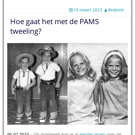
10 maart 2023
Redactie
Hoe gaat het met de PAMS
tweeling?
06.02.2023
– Op Jingleweb kon je al
eerder lezen
over de