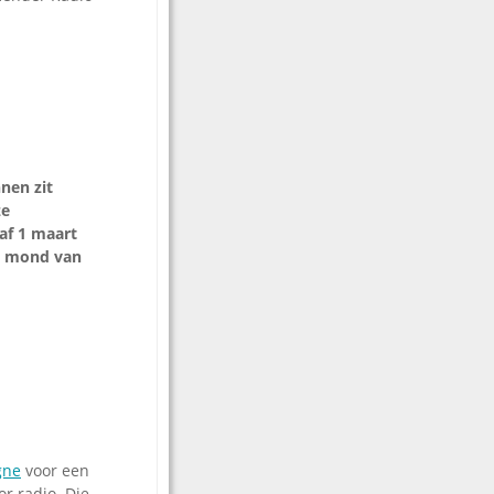
nnen zit
ze
af 1 maart
de mond van
gne
voor een
r radio. Die