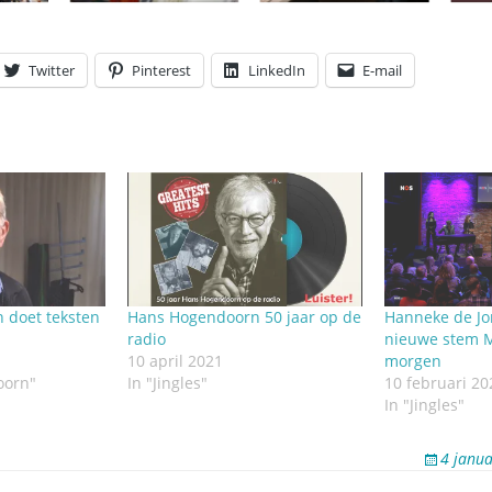
Twitter
Pinterest
LinkedIn
E-mail
 doet teksten
Hans Hogendoorn 50 jaar op de
Hanneke de Jo
radio
nieuwe stem M
10 april 2021
morgen
oorn"
In "Jingles"
10 februari 20
In "Jingles"
4 janua