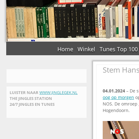
Home
Winkel
Tunes Top 100
Stem Hans
04.01.2024
– De s
LUISTER NAAR
WWW.JINGLEGEK.NL
oog op morgen
op
THE JINGLES STATION
NOS. De omroep g
24/7 JINGLES EN TUNES
Hogendoorn.