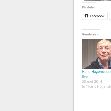
Dit delen:
Facebook
Gerelateerd
Hans Hogendoorn
live
20 mei 2014
In "Hans Hogend