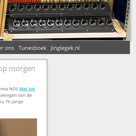
r ons
Tunesboek
Jinglegek.nl
 op morgen
n
ramma NOS
Met het
gekregen van de
u 76-jarige