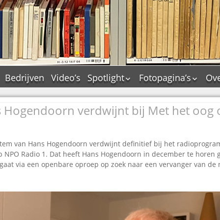
Bedrijven
Video’s
Spotlight
Fotopagina’s
Ove
De Tourflitsjingle –
JAM in pictures
wie zijn de makers?
 Hogendoorn verdwijnt bij Met het oog
PAMS in pictures
Jingledemo’s en hun
TM in pictures
tags
Pepper & Tanner i
Dallas jingle city
tem van Hans Hogendoorn verdwijnt definitief bij het radioprog
pictures
 NPO Radio 1. Dat heeft Hans Hogendoorn in december te horen 
De Tourtune
Top Format in
aat via een openbare oproep op zoek naar een vervanger van de n
Ferry Maat 65
pictures
Ferry Maat interview
Dik Voormekaar in
foto’s
Jingle Awards
Jingle NIEUW