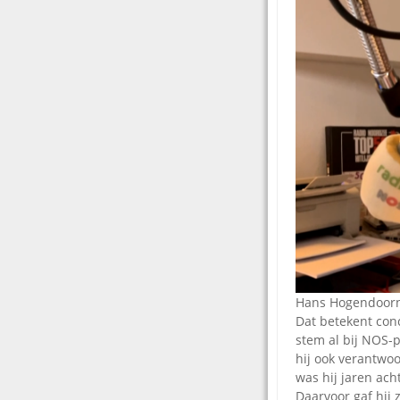
Hans Hogendoorn i
Dat betekent conc
stem al bij NOS-p
hij ook verantwoo
was hij jaren ac
Daarvoor gaf hij