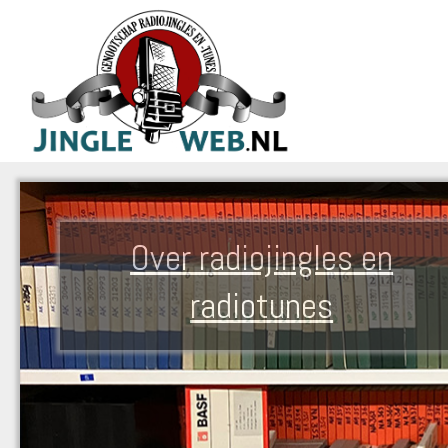
Over radiojingles en
radiotunes