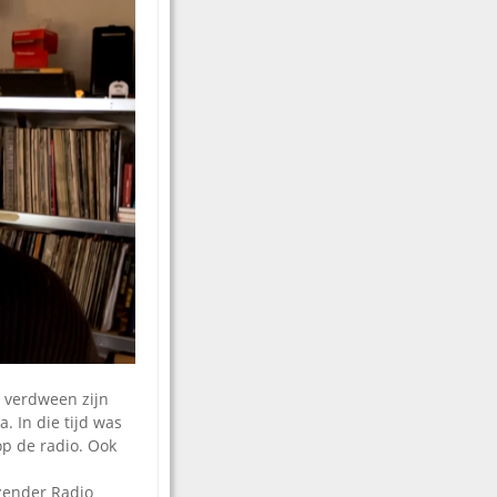
r verdween zijn
. In die tijd was
op de radio. Ook
ezender Radio