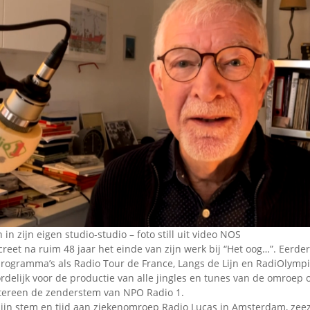
Omroepbanden
Stoomfluit Klaas
Vaak
Uitvinding
jinglecassette
n zijn eigen studio-studio – foto still uit video NOS
reet na ruim 48 jaar het einde van zijn werk bij “Het oog…”. Eerde
rogramma’s als Radio Tour de France, Langs de Lijn en RadiOlympia
rdelijk voor de productie van alle jingles en tunes van de omroep 
htereen de zenderstem van NPO Radio 1.
 zijn stem en tijd aan ziekenomroep Radio Lucas in Amsterdam, ze