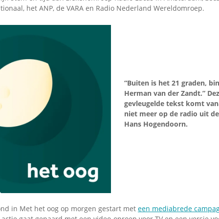
tionaal, het ANP, de VARA en Radio Nederland Wereldomroep.
“Buiten is het 21 graden, bi
Herman van der Zandt.” De
gevleugelde tekst komt van
niet meer op de radio uit 
Hans Hogendoorn.
nd in Met het oog op morgen gestart met
een mediabrede campa
actie gaat gepaard met een video-oproep voor TV en een versie voo