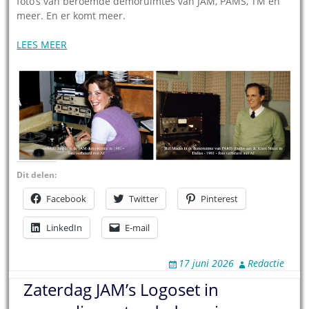
foto’s van beroemde demoruimtes van JAM, PAMS, TM en
meer. En er komt meer.
LEES MEER
Dit delen:
Facebook
Twitter
Pinterest
LinkedIn
E-mail
17 juni 2026
Redactie
Zaterdag JAM’s Logoset in