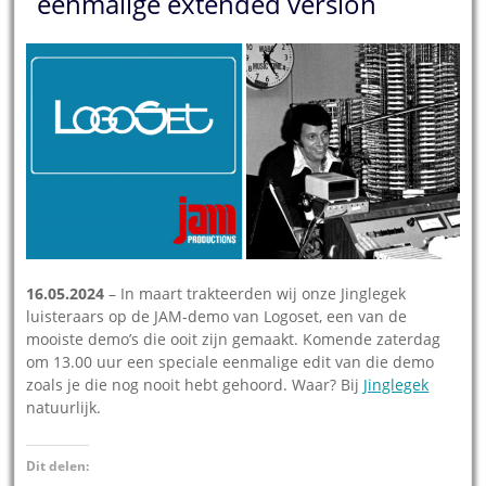
eenmalige extended version
16.05.2024
– In maart trakteerden wij onze Jinglegek
luisteraars op de JAM-demo van Logoset, een van de
mooiste demo’s die ooit zijn gemaakt. Komende zaterdag
om 13.00 uur een speciale eenmalige edit van die demo
zoals je die nog nooit hebt gehoord. Waar? Bij
Jinglegek
natuurlijk.
Dit delen: