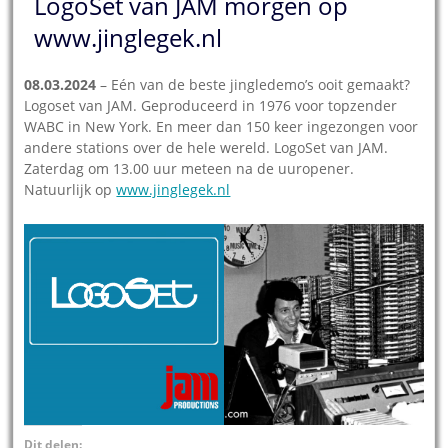
LogoSet van JAM morgen op
www.jinglegek.nl
08.03.2024
– Eén van de beste jingledemo’s ooit gemaakt?
Logoset van JAM. Geproduceerd in 1976 voor topzender
WABC in New York. En meer dan 150 keer ingezongen voor
andere stations over de hele wereld. LogoSet van JAM.
Zaterdag om 13.00 uur meteen na de uuropener.
Natuurlijk op
www.jinglegek.nl
Dit delen: