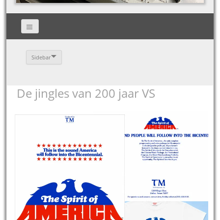
Sidebar
De jingles van 200 jaar VS