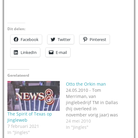
Dit delen:
Facebook
Twitter
Pinterest
LinkedIn
E-mail
Gerelateerd
Otto the Orkin man
24.05.2010 - Tom
Merriman, van
jinglebedrijf TM in Dallas
(hij overleed in
The Spirit of Texas op
november vorig jaar) was
Jingleweb
behalve jinglecomponist
24 mei 2010
7 februari 2021
voor CRC, Gwinsound en
In "Jingles"
In "Jingles"
TM Productions ook