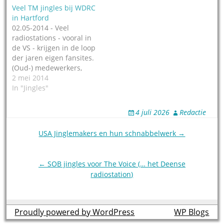
zanger, in de jaren
Veel TM jingles bij WDRC
vijftig. Zijn grootste hit?
in Hartford
Dat was een
02.05-2014 - Veel
reclamespotje die
radiostations - vooral in
iedereen in Amerika zo
de VS - krijgen in de loop
kan meefluiten. Hij was
der jaren eigen fansites.
de originele 'Otto the…
(Oud-) medewerkers,
fans en/of luisteraars
2 mei 2014
wijden een reeks
In "Jingles"
webpagina's aan hun
favoriete radiostation. En
4 juli 2026
Redactie
dan komt er vaak ook
een pagina met alle
Post
USA Jinglemakers en hun schnabbelwerk →
jingles van het station
navigation
aan te pas. Neem nou…
← SOB jingles voor The Voice (… het Deense
radiostation)
Proudly powered by WordPress
theme by
WP Blogs