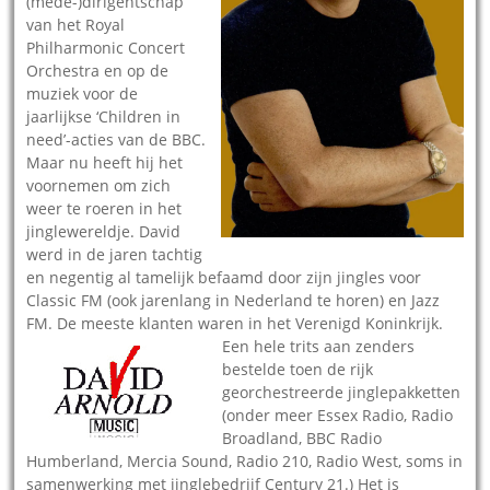
(mede-)dirigentschap
van het Royal
Philharmonic Concert
Orchestra en op de
muziek voor de
jaarlijkse ‘Children in
need’-acties van de BBC.
Maar nu heeft hij het
voornemen om zich
weer te roeren in het
jinglewereldje. David
werd in de jaren tachtig
en negentig al tamelijk befaamd door zijn jingles voor
Classic FM (ook jarenlang in Nederland te horen) en Jazz
FM. De meeste klanten waren in het Verenigd Koninkrijk.
Een hele trits aan
zenders
bestelde toen de rijk
georchestreerde jinglepakketten
(onder meer Essex Radio, Radio
Broadland, BBC Radio
Humberland, Mercia Sound, Radio 210, Radio West, soms in
samenwerking met jinglebedrijf Century 21.) Het is