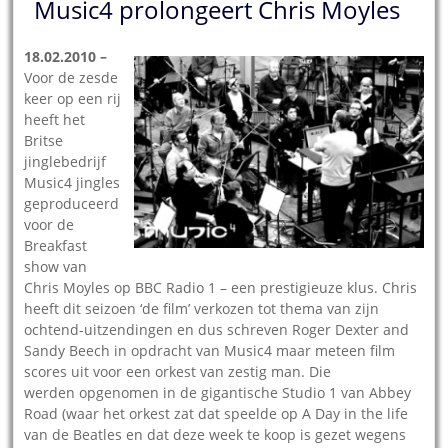
Music4 prolongeert Chris Moyles
18.02.2010 –
Voor de zesde
keer op een rij
heeft het
Britse
jinglebedrijf
Music4 jingles
geproduceerd
voor de
Breakfast
show van
Chris Moyles op BBC Radio 1 – een prestigieuze klus. Chris
heeft dit seizoen ‘de film’ verkozen tot thema van zijn
ochtend-uitzendingen en dus schreven Roger Dexter and
Sandy Beech in opdracht van Music4 maar meteen film
scores uit voor een orkest van zestig man. Die
werden opgenomen in de gigantische Studio 1 van Abbey
Road (waar het orkest zat dat speelde op A Day in the life
van de Beatles en dat deze week te koop is gezet wegens