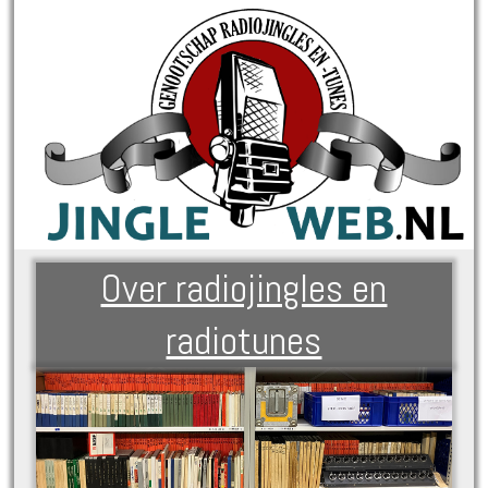
Over radiojingles en
radiotunes