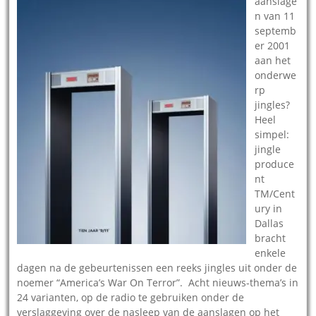
aanslage
n van 11
septemb
er 2001
aan het
onderwe
rp
jingles?
Heel
simpel:
jingle
produce
nt
TM/Cent
ury in
Dallas
bracht
enkele
dagen na de gebeurtenissen een reeks jingles uit onder de
noemer “America’s War On Terror”. Acht nieuws-thema’s in
24 varianten, op de radio te gebruiken onder de
verslaggeving over de nasleep van de aanslagen op het