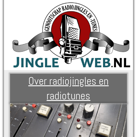
Over radiojingles en
radiotunes