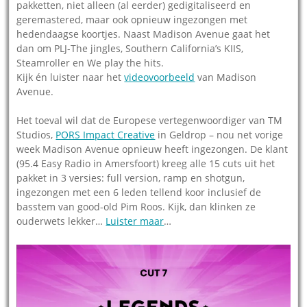
pakketten, niet alleen (al eerder) gedigitaliseerd en
geremastered, maar ook opnieuw ingezongen met
hedendaagse koortjes. Naast Madison Avenue gaat het
dan om PLJ-The jingles, Southern California’s KIIS,
Steamroller en We play the hits.
Kijk én luister naar het
videovoorbeeld
van Madison
Avenue.
Het toeval wil dat de Europese vertegenwoordiger van TM
Studios,
PORS Impact Creative
in Geldrop – nou net vorige
week Madison Avenue opnieuw heeft ingezongen. De klant
(95.4 Easy Radio in Amersfoort) kreeg alle 15 cuts uit het
pakket in 3 versies: full version, ramp en shotgun,
ingezongen met een 6 leden tellend koor inclusief de
basstem van good-old Pim Roos. Kijk, dan klinken ze
ouderwets lekker…
Luister maar
…