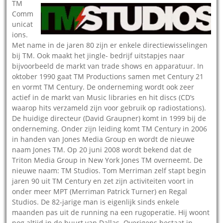
TM
Comm
unicat
ions.
Met name in de jaren 80 zijn er enkele directiewisselingen
bij TM. Ook maakt het jingle- bedrijf uitstapjes naar
bijvoorbeeld de markt van trade shows en apparatuur. In
oktober 1990 gaat TM Productions samen met Century 21
en vormt TM Century. De onderneming wordt ook zeer
actief in de markt van Music libraries en hit discs (CD’s
waarop hits verzameld zijn voor gebruik op radiostations).
De huidige directeur (David Graupner) komt in 1999 bij de
onderneming. Onder zijn leiding komt TM Century in 2006
in handen van Jones Media Group en wordt de nieuwe
naam Jones TM. Op 20 juni 2008 wordt bekend dat de
Triton Media Group in New York Jones TM overneemt. De
nieuwe naam: TM Studios. Tom Merriman zelf stapt begin
jaren 90 uit TM Century en zet zijn activiteiten voort in
onder meer MPT (Merriman Patrick Turner) en Regal
Studios. De 82-jarige man is eigenlijk sinds enkele
maanden pas uit de running na een rugoperatie. Hij woont
nog altijd in de buurt van Dallas. Overigens bestaat in