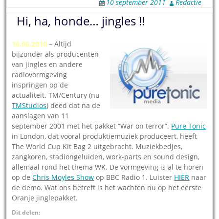
10 september 2011
Redactie
Hi, ha, honde… jingles !!
16.06.2010
– Altijd
bijzonder als producenten
van jingles en andere
radiovormgeving
inspringen op de
actualiteit. TM/Century (nu
TMStudios
) deed dat na de
aanslagen van 11
september 2001 met het pakket “War on terror”.
Pure Tonic
in London, dat vooral produktiemuziek produceert, heeft
The World Cup Kit Bag 2 uitgebracht. Muziekbedjes,
zangkoren, stadiongeluiden, work-parts en sound design,
allemaal rond het thema WK. De vormgeving is al te horen
op de
Chris Moyles Show
op BBC Radio 1. Luister
HIER
naar
de demo. Wat ons betreft is het wachten nu op het eerste
Oranje jinglepakket.
Dit delen: