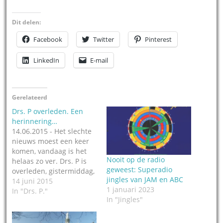
Dit delen:
Facebook
Twitter
Pinterest
LinkedIn
E-mail
Gerelateerd
Drs. P overleden. Een
herinnering…
14.06.2015 - Het slechte
nieuws moest een keer
komen, vandaag is het
Nooit op de radio
helaas zo ver. Drs. P is
geweest: Superadio
overleden, gistermiddag,
jingles van JAM en ABC
in Amsterdam, op 95-
14 juni 2015
1 januari 2023
jarige leeftijd. In 2009
In "Drs. P."
In "Jingles"
kreeg Heinz Polzer (want
zo heette de Drs. in het
'echt') in het Vondelpark