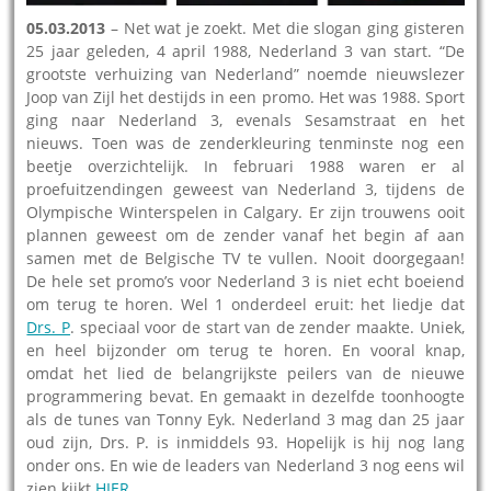
05.03.2013
– Net wat je zoekt. Met die slogan ging gisteren
25 jaar geleden, 4 april 1988, Nederland 3 van start. “De
grootste verhuizing van Nederland” noemde nieuwslezer
Joop van Zijl het destijds in een promo. Het was 1988. Sport
ging naar Nederland 3, evenals Sesamstraat en het
nieuws. Toen was de zenderkleuring tenminste nog een
beetje overzichtelijk. In februari 1988 waren er al
proefuitzendingen geweest van Nederland 3, tijdens de
Olympische Winterspelen in Calgary. Er zijn trouwens ooit
plannen geweest om de zender vanaf het begin af aan
samen met de Belgische TV te vullen. Nooit doorgegaan!
De hele set promo’s voor Nederland 3 is niet echt boeiend
om terug te horen. Wel 1 onderdeel eruit: het liedje dat
Drs. P
. speciaal voor de start van de zender maakte. Uniek,
en heel bijzonder om terug te horen. En vooral knap,
omdat het lied de belangrijkste peilers van de nieuwe
programmering bevat. En gemaakt in dezelfde toonhoogte
als de tunes van Tonny Eyk. Nederland 3 mag dan 25 jaar
oud zijn, Drs. P. is inmiddels 93. Hopelijk is hij nog lang
onder ons. En wie de leaders van Nederland 3 nog eens wil
zien kijkt
HIER
.