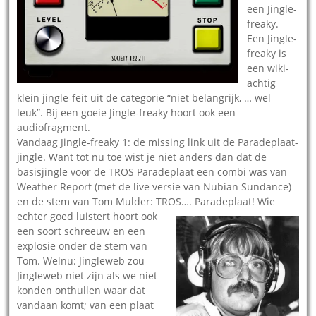
een Jingle-
freaky.
Een Jingle-
freaky is
een wiki-
achtig
klein jingle-feit uit de categorie “niet belangrijk, … wel
leuk”. Bij een goeie Jingle-freaky hoort ook een
audiofragment.
Vandaag Jingle-freaky 1: de missing link uit de Paradeplaat-
jingle. Want tot nu toe wist je niet anders dan dat de
basisjingle voor de TROS Paradeplaat een combi was van
Weather Report (met de live versie van Nubian Sundance)
en de stem van Tom Mulder: TROS…. Paradeplaat!
Wie
echter goed luistert hoort ook
een soort schreeuw en een
explosie onder de stem van
Tom. Welnu: Jingleweb zou
Jingleweb niet zijn als we niet
konden onthullen waar dat
vandaan komt; van een plaat