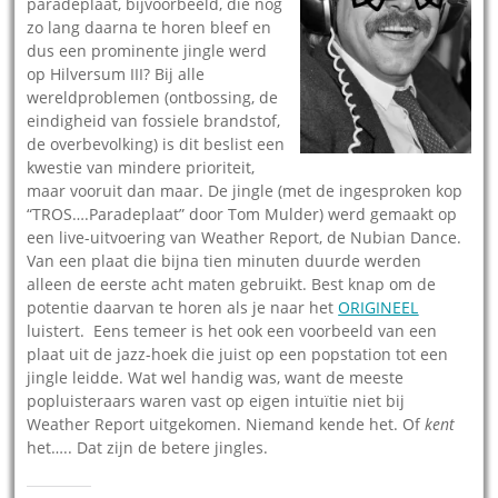
paradeplaat, bijvoorbeeld, die nog
zo lang daarna te horen bleef en
dus een prominente jingle werd
op Hilversum III? Bij alle
wereldproblemen (ontbossing, de
eindigheid van fossiele brandstof,
de overbevolking) is dit beslist een
kwestie van mindere prioriteit,
maar vooruit dan maar. De jingle (met de ingesproken kop
“TROS….Paradeplaat” door Tom Mulder) werd gemaakt op
een live-uitvoering van Weather Report, de Nubian Dance.
Van een plaat die bijna tien minuten duurde werden
alleen de eerste acht maten gebruikt. Best knap om de
potentie daarvan te horen als je naar het
ORIGINEEL
luistert. Eens temeer is het ook een voorbeeld van een
plaat uit de jazz-hoek die juist op een popstation tot een
jingle leidde. Wat wel handig was, want de meeste
popluisteraars waren vast op eigen intuïtie niet bij
Weather Report uitgekomen. Niemand kende het. Of
kent
het….. Dat zijn de betere jingles.