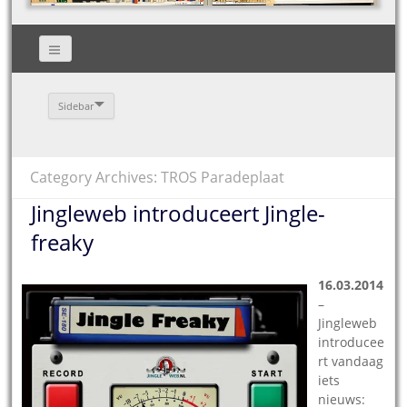
Sidebar
Category Archives: TROS Paradeplaat
Jingleweb introduceert Jingle-
freaky
16.03.2014
–
Jingleweb
introducee
rt vandaag
iets
nieuws: