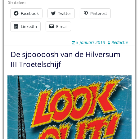
Dit delen:
Facebook
Twitter
Pinterest
LinkedIn
E-mail
5 januari 2013
Redactie
De sjooooosh van de Hilversum
III Troetelschijf