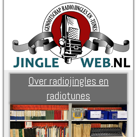
Over radiojingles en
radiotunes