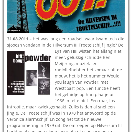
31.08.2011 –
Het was lang een raadsel: waar kwam toch die
sjooosh vandaan in de Hilversum III Troetelschijf jingle?
De
DJ’s van HIII wisten het allang niet
meer, gelukkig schudde Ben
Meijering, muziek- en
radioliefhebber het zomaar uit de
mouw, het is het nummer Would
you laugh van Powder, met
Westcoast-pop. Een functie heeft
het geluidje op hun plaatje uit
1966 in feite niet. Een raar, los
introotje, maar kwiek gemaakt. Zulks is dan al snel een
jingle. De Troetelschijf was in 1970 het antwoord op de
Veronica alarmschijf. En zong het tot de nieuwe
programmering in 1979 uit. De omroepen op Hilversum III
hadden al snel een eigen favoriete plaat waarmee ze