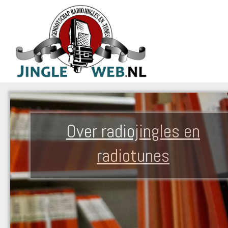
Over radiojingles en
radiotunes