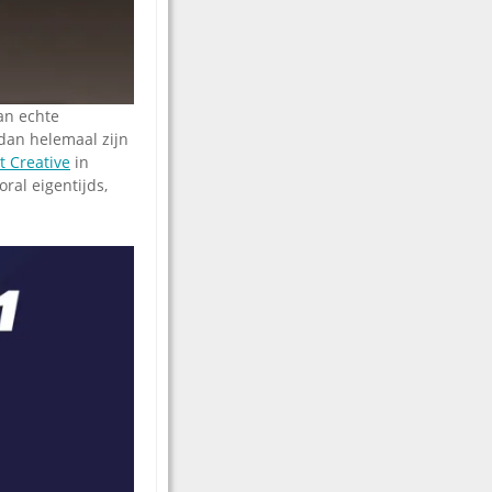
an echte
 dan helemaal zijn
 Creative
in
oral eigentijds,