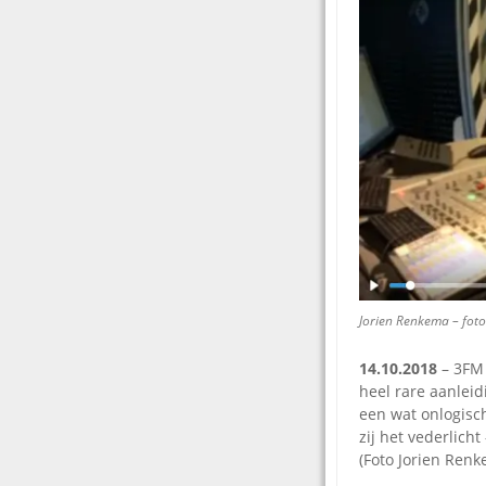
Jorien Renkema – fo
14.10.2018
– 3FM 
heel rare aanleid
een wat onlogisch
zij het vederlicht
(Foto Jorien Ren