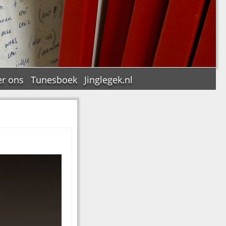
r ons
Tunesboek
Jinglegek.nl
n