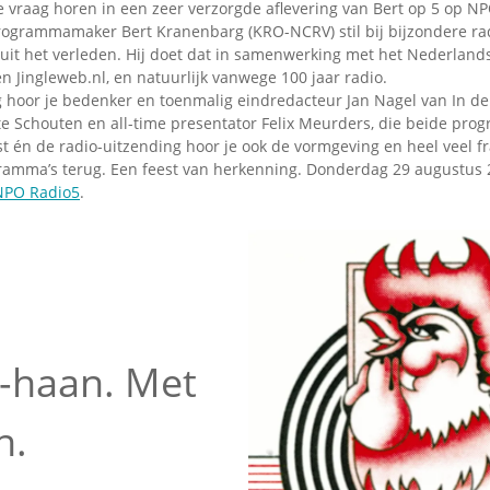
 vraag horen in een zeer verzorgde aflevering van Bert op 5 op NP
programmamaker Bert Kranenbarg (KRO-NCRV) stil bij bijzondere r
uit het verleden. Hij doet dat in samenwerking met het Nederlands
n Jingleweb.nl, en natuurlijk vanwege 100 jaar radio.
ng hoor je bedenker en toenmalig eindredacteur Jan Nagel van In de
te Schouten en all-time presentator Felix Meurders, die beide pro
st én de radio-uitzending hoor je ook de vormgeving en heel veel 
amma’s terug. Een feest van herkenning. Donderdag 29 augustus 
NPO Radio5
.
-haan. Met
n.