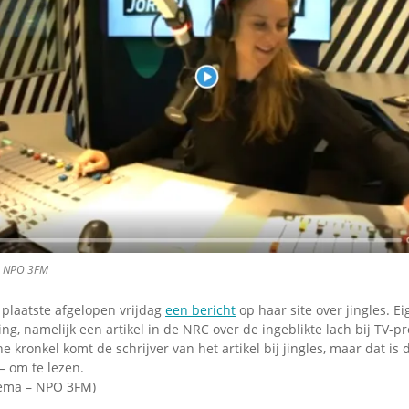
to NPO 3FM
plaatste afgelopen vrijdag
een bericht
op haar site over jingles. Ei
ing, namelijk een artikel in de NRC over de ingeblikte lach bij TV-p
e kronkel komt de schrijver van het artikel bij jingles, maar dat is 
 – om te lezen.
kema – NPO 3FM)