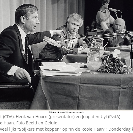
gt (CDA), Henk van Hoorn (presentator) en Joop den Uyl (PvdA)
ie Haan. Foto Beeld en Geluid.
veel lijkt “Spijkers met koppen” op “In de Rooie Haan”? Donderdag 