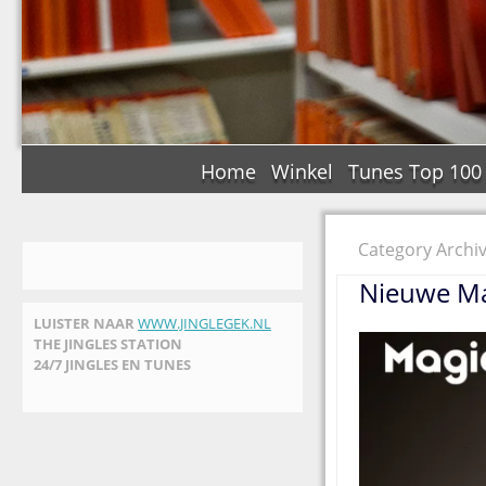
Home
Winkel
Tunes Top 100
Category Archiv
Nieuwe Ma
LUISTER NAAR
WWW.JINGLEGEK.NL
THE JINGLES STATION
24/7 JINGLES EN TUNES