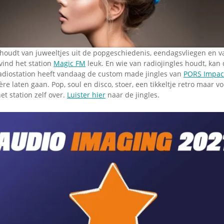
Omroepbanden
Stoomfluit Klaas
Vaak
Uitvinding
jinglecassette
houdt van juweeltjes uit de popgeschiedenis, eendagsvliegen en v
 vind het station
Magic FM
leuk. En wie van radiojingles houdt, kan
 radiostation heeft vandaag de custom made jingles van
PORS Impact
e laten gaan. Pop, soul en disco, stoer, een tikkeltje retro maar vo
et station zelf over.
Luister hier
naar de jingles.