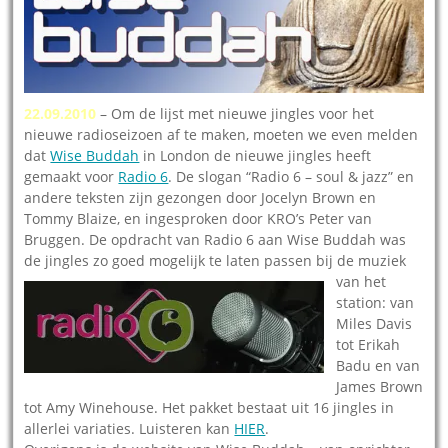
22.09.2010
– Om de lijst met nieuwe jingles voor het
nieuwe radioseizoen af te maken, moeten we even melden
dat
Wise Buddah
in London de nieuwe jingles heeft
gemaakt voor
Radio 6
. De slogan “Radio 6 – soul & jazz” en
andere teksten zijn gezongen door Jocelyn Brown en
Tommy Blaize, en ingesproken door KRO’s Peter van
Bruggen. De opdracht van Radio 6 aan Wise Buddah was
de jingles zo goed mogelijk te laten p
assen bij de muziek
van het
station: van
Miles Davis
tot Erikah
Badu en van
James Brown
tot Amy Winehouse. Het pakket bestaat uit 16 jingles in
allerlei variaties. Luisteren kan
HIER
.