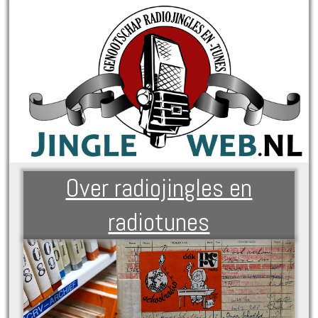
Over radiojingles en
radiotunes