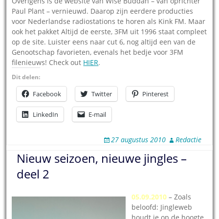
Overigens is de website van Wise Buddah – van oprichter
Paul Plant – vernieuwd. Daarop zijn eerdere producties
voor Nederlandse radiostations te horen als Kink FM. Maar
ook het pakket Altijd de eerste, 3FM uit 1996 staat compleet
op de site. Luister eens naar cut 6, nog altijd een van de
Genootschap favorieten, evenals het bedje voor 3FM
filenieuws! Check out
HIER
.
Dit delen:
Facebook
Twitter
Pinterest
LinkedIn
E-mail
27 augustus 2010
Redactie
Nieuw seizoen, nieuwe jingles –
deel 2
05.09.2010
– Zoals
beloofd: Jingleweb
houdt je op de hoogte