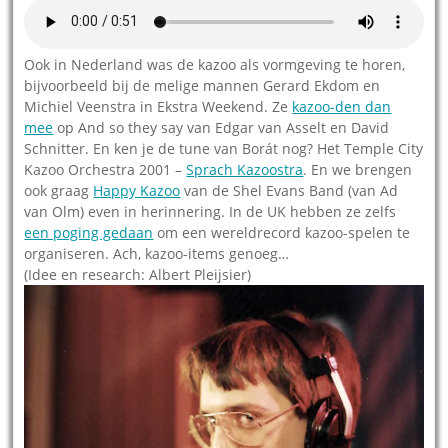
Ook in Nederland was de kazoo als vormgeving te horen,
bijvoorbeeld bij de melige mannen Gerard Ekdom en
Michiel Veenstra in Ekstra Weekend. Ze
kazoo-den dan
mee
op And so they say van Edgar van Asselt en David
Schnitter. En ken je de tune van Borát nog? Het Temple City
Kazoo Orchestra 2001 –
Sprach Kazoostra
. En we brengen
ook graag
Happy Kazoo
van de Shel Evans Band (van Ad
van Olm) even in herinnering. In de UK hebben ze zelfs
een poging gedaan
om een wereldrecord kazoo-spelen te
organiseren. Ach, kazoo-items genoeg…
(Idee en research: Albert Pleijsier)