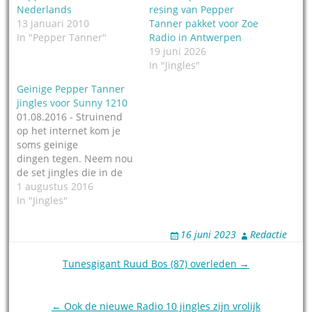
Nederlands
resing van Pepper
13 januari 2010
Tanner pakket voor Zoe
In "Pepper Tanner"
Radio in Antwerpen
19 juni 2026
In "Jingles"
Geinige Pepper Tanner
jingles voor Sunny 1210
01.08.2016 - Struinend
op het internet kom je
soms geinige
dingen tegen. Neem nou
de set jingles die in de
jaren '60 zijn gemaakt
1 augustus 2016
voor het Amerikaanse
In "Jingles"
radiostation WMPS.
Producent
16 juni 2023
Redactie
was jinglebedrijf Pepper
Tanner, net als WMPS
Post
Tunesgigant Ruud Bos (87) overleden →
gevestigd in Memphis,
navigation
Tennessee. Het is best
de moeite waard om de
← Ook de nieuwe Radio 10 jingles zijn vrolijk
15 minuten met de…