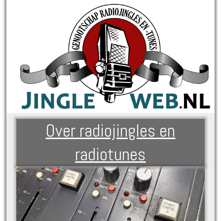
Over radiojingles en
radiotunes