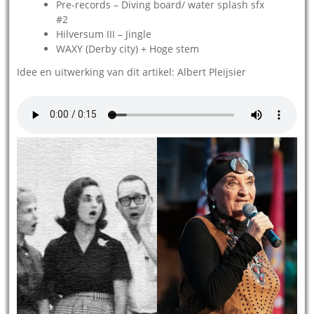
Pre-records – Diving board/ water splash sfx
#2
Hilversum III – Jingle
WAXY (Derby city) + Hoge stem
Idee en uitwerking van dit artikel: Albert Pleijsier