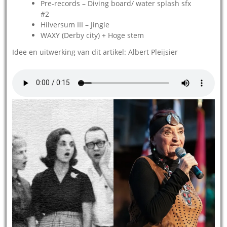
Pre-records – Diving board/ water splash sfx
#2
Hilversum III – Jingle
WAXY (Derby city) + Hoge stem
Idee en uitwerking van dit artikel: Albert Pleijsier