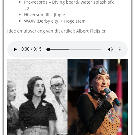
Pre-records – Diving board/ water splash sfx
#2
Hilversum III – Jingle
WAXY (Derby city) + Hoge stem
Idee en uitwerking van dit artikel: Albert Pleijsier