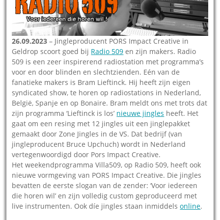
26.09.2023
– Jingleproducent PORS Impact Creative in
Geldrop scoort goed bij
Radio 509
en zijn makers. Radio
509 is een zeer inspirerend radiostation met programma’s
voor en door blinden en slechtzienden. Eén van de
fanatieke makers is Bram Lieftinck. Hij heeft zijn eigen
syndicated show, te horen op radiostations in Nederland,
België, Spanje en op Bonaire. Bram meldt ons met trots dat
zijn programma ‘Lieftinck is los’
nieuwe jingles
heeft. Het
gaat om een resing met 12 jingles uit een jinglepakket
gemaakt door Zone Jingles in de VS. Dat bedrijf (van
jingleproducent Bruce Upchuch) wordt in Nederland
vertegenwoordigd door Pors Impact Creative.
Het weekendprogramma Villa509, op Radio 509, heeft ook
nieuwe vormgeving van PORS Impact Creative. Die jingles
bevatten de eerste slogan van de zender: ‘Voor iedereen
die horen wil’ en zijn volledig custom geproduceerd met
live instrumenten. Ook díe jingles staan inmiddels
online
.