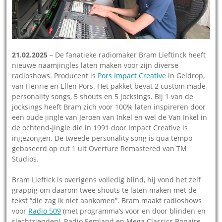
21.02.2025
– De fanatieke radiomaker Bram Lieftinck heeft
nieuwe naamjingles laten maken voor zijn diverse
radioshows. Producent is
Pors Impact Creative
in Geldrop,
van Henrie en Ellen Pors. Het pakket bevat 2 custom made
personality songs, 5 shouts en 5 jocksings. Bij 1 van de
jocksings heeft Bram zich voor 100% laten inspireren door
een oude jingle van Jeroen van Inkel en wel de Van Inkel in
de ochtend-jingle die in 1991 door Impact Creative is
ingezongen. De tweede personality song is qua tempo
gebaseerd op cut 1 uit Overture Remastered van TM
Studios.
Bram Lieftick is overigens volledig blind, hij vond het zelf
grappig om daarom twee shouts te laten maken met de
tekst “die zag ik niet aankomen”. Bram maakt radioshows
voor
Radio 509
(met programma’s voor en door blinden en
slechtzienden), Radio Eemland en Mega Classics Bonaire.