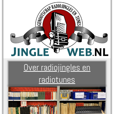
Over radiojingles en
radiotunes