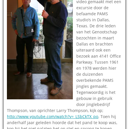
video gemaakt met een
excursie door de
befaamde PAMS
studio’s in Dallas,
Texas. De drie leden
van het Genootschap
bezochten in maart
Dallas en brachten
uiteraard ook een
bezoek aan 4141 Office
Parkway. Tussen 1961
en 1978 werden hier
de duizenden
overbekende PAMS
jingles gemaakt.
Tegenwoordig is het
gebouw in gebruik
door jinglebedrijf
Thompson, van oprichter Larry Thompson, kijk op;
http://www.youtube.com/watch?v=_LSbCkTX_po
. Toen hij
anderhalf jaar geleden hoorde dat het pand te koop was,
kon hij het niet nalaten het op stel en sprong te kopen.