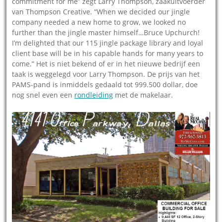
commitment for me” zegt Larry Thompson, zaakuitvoerder
van Thompson Creative. “When we decided our jingle
company needed a new home to grow, we looked no
further than the jingle master himself…Bruce Upchurch!
I’m delighted that our 115 jingle package library and loyal
client base will be in his capable hands for many years to
come.” Het is niet bekend of er in het nieuwe bedrijf een
taak is weggelegd voor Larry Thompson. De prijs van het
PAMS-pand is inmiddels gedaald tot 999.500 dollar, doe
nog snel even een
rondleiding
met de makelaar.