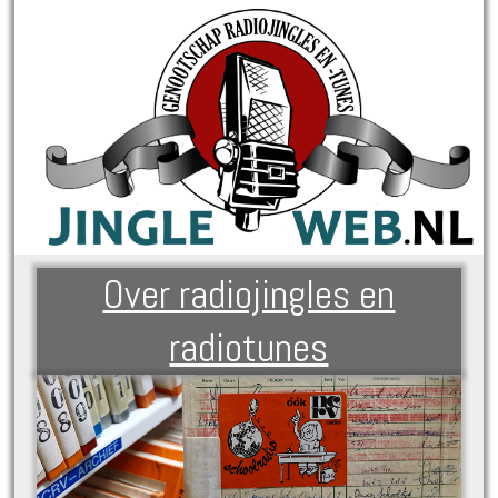
Over radiojingles en
radiotunes