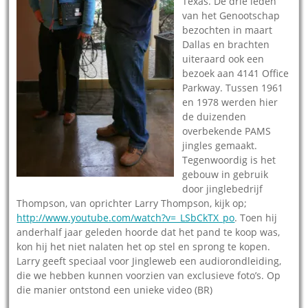
Texas. De drie leden
van het Genootschap
bezochten in maart
Dallas en brachten
uiteraard ook een
bezoek aan 4141 Office
Parkway. Tussen 1961
en 1978 werden hier
de duizenden
overbekende PAMS
jingles gemaakt.
Tegenwoordig is het
gebouw in gebruik
door jinglebedrijf
Thompson, van oprichter Larry Thompson, kijk op;
http://www.youtube.com/watch?v=_LSbCkTX_po
. Toen hij
anderhalf jaar geleden hoorde dat het pand te koop was,
kon hij het niet nalaten het op stel en sprong te kopen.
Larry geeft speciaal voor Jingleweb een audiorondleiding,
die we hebben kunnen voorzien van exclusieve foto’s. Op
die manier ontstond een unieke video (BR)