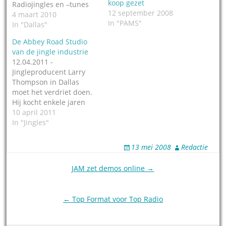
koop gezet
Radiojingles en –tunes
12 september 2008
zo geïnteresseerd in
4 maart 2010
In "PAMS"
bedrijven als Jones TM
In "Dallas"
(nu TM Studios), in JAM
De Abbey Road Studio
en in PAMS, die er al
van de jingle industrie
sinds 1951 zo prominent
12.04.2011 -
jingles maakten? Dat
Jingleproducent Larry
waren de vragen die
Thompson in Dallas
Bert van der Laan in
moet het verdriet doen.
van…
Hij kocht enkele jaren
geleden het
10 april 2011
studiocomplex aan de
In "Jingles"
Office Parkway 4141 in
Dallas, ooit het
13 mei 2008
Redactie
onderkomen van het
legendarische
Post
JAM zet demos online →
jinglebedrijf PAMS.
navigation
Tienduizenden
wereldberoemde jingles
← Top Format voor Top Radio
zijn er opgenomen, voor
jinglefielen geldt het
gebouw als de Abbey