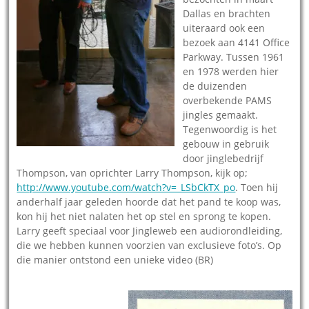
Dallas en brachten
uiteraard ook een
bezoek aan 4141 Office
Parkway. Tussen 1961
en 1978 werden hier
de duizenden
overbekende PAMS
jingles gemaakt.
Tegenwoordig is het
gebouw in gebruik
door jinglebedrijf
Thompson, van oprichter Larry Thompson, kijk op;
http://www.youtube.com/watch?v=_LSbCkTX_po
. Toen hij
anderhalf jaar geleden hoorde dat het pand te koop was,
kon hij het niet nalaten het op stel en sprong te kopen.
Larry geeft speciaal voor Jingleweb een audiorondleiding,
die we hebben kunnen voorzien van exclusieve foto’s. Op
die manier ontstond een unieke video (BR)