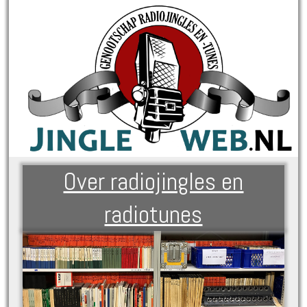
Over radiojingles en
radiotunes