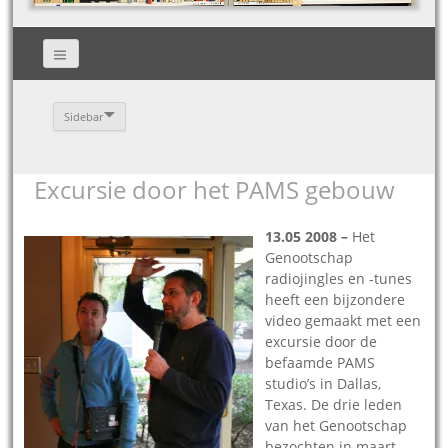
Sidebar
Excursie door het PAMS gebouw
13.05 2008 –
Het
Genootschap
radiojingles en -tunes
heeft een bijzondere
video gemaakt met een
excursie door de
befaamde PAMS
studio’s in Dallas,
Texas. De drie leden
van het Genootschap
bezochten in maart