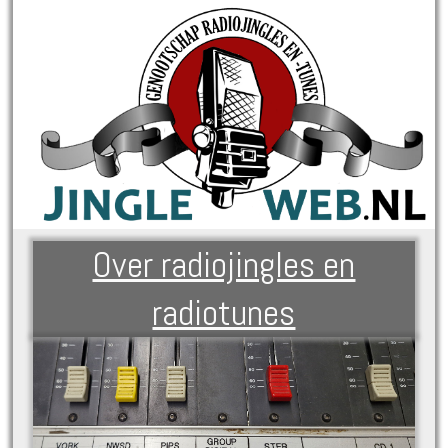
Over radiojingles en
radiotunes