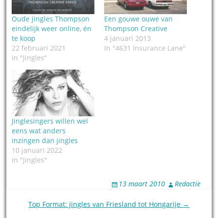
Oude jingles Thompson
Een gouwe ouwe van
eindelijk weer online, én
Thompson Creative
te koop
4 januari 2013
22 februari 2021
In "4631 Insurance Lane"
In "Jingles"
Jinglesingers willen wel
eens wat anders
inzingen dan jingles
10 januari 2022
In "Jingles"
13 maart 2010
Redactie
Post
Top Format: jingles van Friesland tot Hongarije →