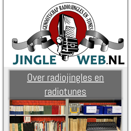
Over radiojingles en
radiotunes