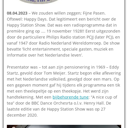
08.04.2023
– We zouden willen zeggen; Fijne Pasen.
Oftewel: Happy Days. Dat legitimeert een bericht over de
Happy Station Show. Dat was een radioprogramma dat in
première ging op …. 19 november 1928!! Eerst uitgezonden
door de particuliere Philips Radio station PCJJ (later PCJ), en
vanaf 1947 door Radio Nederland Wereldomroep. De show
bevatte ‘licht entertainment, speciale gasten, muziek en
informatie over het Nederlandse leven’.
Presentator was – tot aan zijn pensionering in 1969 – Eddy
Startz, gevold door Tom Meijer. Startz begon elke aflevering
met het Nederlandse volkslied, gevolgd door een mars. Op
een gegeven moment gaf hij tijdens elk programma een tik
met een theelepeltje op een theekopje. Het werd zijn
handtekening. Met een
bijbehorende tune
: “A nice cup of
tea” door de BBC Dance Orchesrta o.l.v. Henry Hall. De
laatste editie van de Happy Station Show was op 27
december 2020.