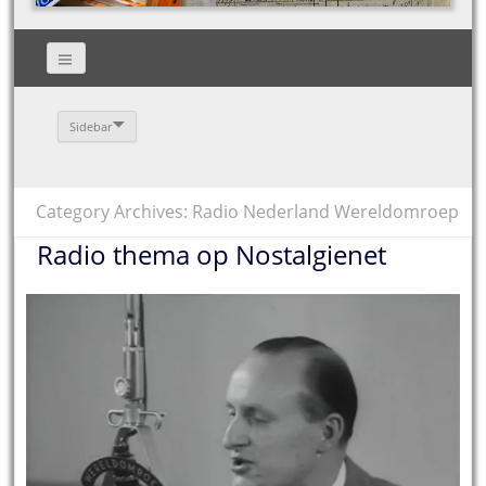
Sidebar
Category Archives: Radio Nederland Wereldomroep
Radio thema op Nostalgienet