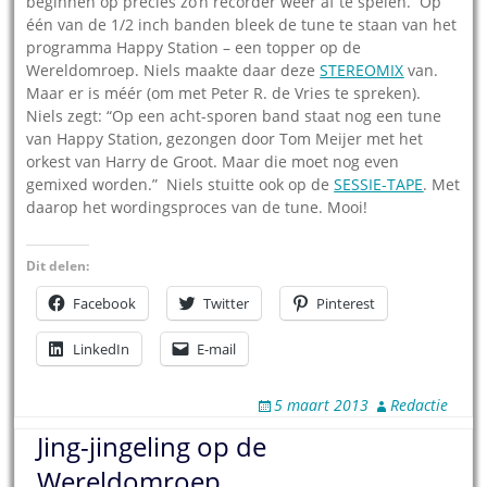
beginnen op precies zo’n recorder weer af te spelen. Op
één van de 1/2 inch banden bleek de tune te staan van het
programma Happy Station – een topper op de
Wereldomroep. Niels maakte daar deze
STEREOMIX
van.
Maar er is méér (om met Peter R. de Vries te spreken).
Niels zegt: “Op een acht-sporen band staat nog een tune
van Happy Station, gezongen door Tom Meijer met het
orkest van Harry de Groot. Maar die moet nog even
gemixed worden.” Niels stuitte ook op de
SESSIE-TAPE
. Met
daarop het wordingsproces van de tune. Mooi!
Dit delen:
Facebook
Twitter
Pinterest
LinkedIn
E-mail
5 maart 2013
Redactie
Jing-jingeling op de
Wereldomroep