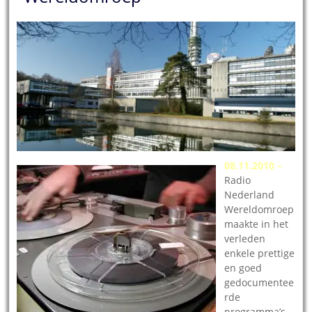
08.11.2010 –
Radio
Nederland
Wereldomroep
maakte in het
verleden
enkele prettige
en goed
gedocumentee
rde
programma’s