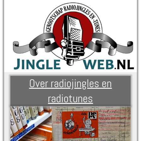
Over radiojingles en
radiotunes