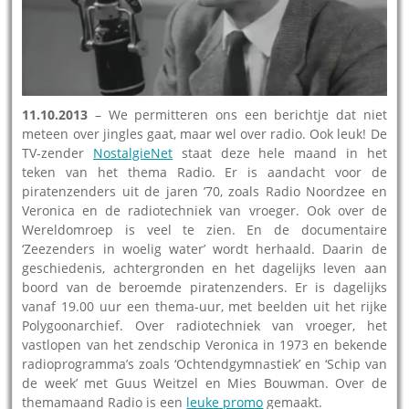
11.10.2013
– We permitteren ons een berichtje dat niet
meteen over jingles gaat, maar wel over radio. Ook leuk! De
TV-zender
NostalgieNet
staat deze hele maand in het
teken van het thema Radio. Er is aandacht voor de
piratenzenders uit de jaren ’70, zoals Radio Noordzee en
Veronica en de radiotechniek van vroeger. Ook over de
Wereldomroep is veel te zien. En de documentaire
‘Zeezenders in woelig water’ wordt herhaald. Daarin de
geschiedenis, achtergronden en het dagelijks leven aan
boord van de beroemde piratenzenders. Er is dagelijks
vanaf 19.00 uur een thema-uur, met beelden uit het rijke
Polygoonarchief. Over radiotechniek van vroeger, het
vastlopen van het zendschip Veronica in 1973 en bekende
radioprogramma’s zoals ‘Ochtendgymnastiek’ en ‘Schip van
de week’ met Guus Weitzel en Mies Bouwman. Over de
themamaand Radio is een
leuke promo
gemaakt.