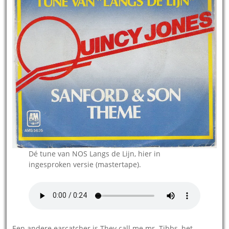
Dé tune van NOS Langs de Lijn, hier in
ingesproken versie (mastertape).
Een andere earcatcher is They call me mr. Tibbs, het