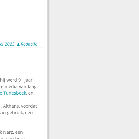
ei 2025
Redactie
hij werd 91 jaar
ere media vandaag.
e Tunesboek
, en
. Althans, voordat
 in gebruik, één
k Narz, een
ent een berg