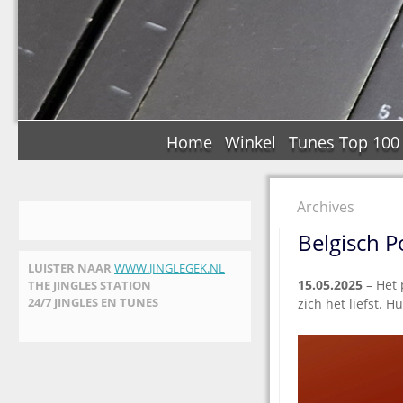
Home
Winkel
Tunes Top 100
Archives
Belgisch P
LUISTER NAAR
WWW.JINGLEGEK.NL
15.05.2025
– Het 
THE JINGLES STATION
24/7 JINGLES EN TUNES
zich het liefst. 