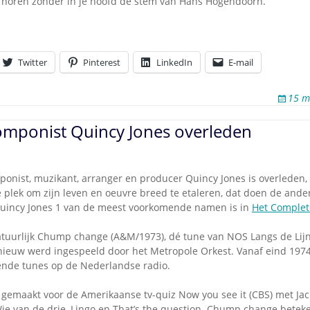
et horen zonder in je hoofd de stem van Hans Hogendoorn.
Twitter
Pinterest
LinkedIn
E-mail
15 m
componist Quincy Jones overleden
onist, muzikant, arranger en producer Quincy Jones is overleden, 
de plek om zijn leven en oeuvre breed te etaleren, dat doen de and
uincy Jones 1 van de meest voorkomende namen is in
Het Complet
atuurlijk Chump change (A&M/1973), dé tune van NOS Langs de Lijn
ieuw werd ingespeeld door het Metropole Orkest. Vanaf eind 1974
ende tunes op de Nederlandse radio.
emaakt voor de Amerikaanse tv-quiz Now you see it (CBS) met Jac
Wie van de drie, Lingo en That’s the question. Chump change betek