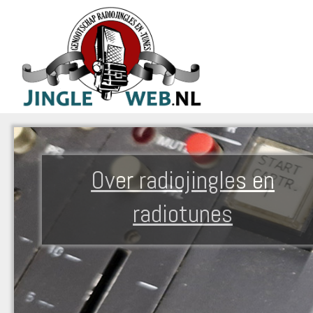
Over radiojingles en
radiotunes