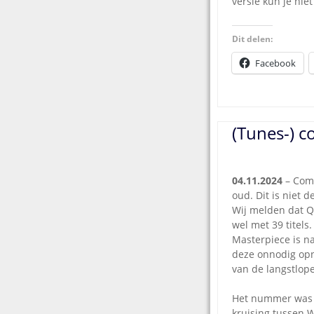
versie kun je ni
Dit delen:
Facebook
(Tunes-) 
04.11.2024
– Comp
oud. Dit is niet 
Wij melden dat Q
wel met 39 titels.
Masterpiece is n
deze onnodig opn
van de langstlop
Het nummer was g
kruising tussen 