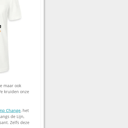
se maar ook
We kruiden onze
mp Change
, het
angs de Lijn,
ant. Zelfs deze