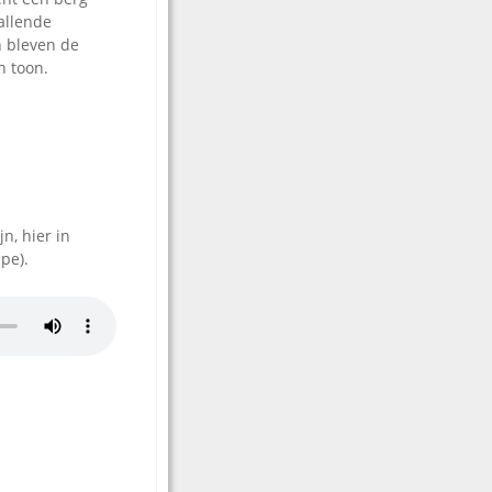
allende
n bleven de
n toon.
n, hier in
pe).