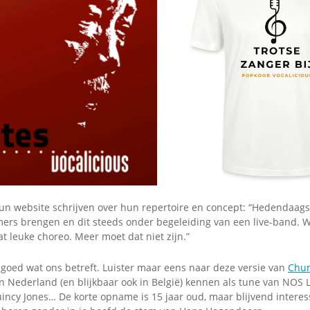
Omroepbanden
Stoomfluit Klaas
Vaak
Uitvinding
jinglecassette
 hun website schrijven over hun repertoire en concept: “Hedendaag
s brengen en dit steeds onder begeleiding van een live-band. 
 leuke choreo. Meer moet dat niet zijn.”
 goed wat ons betreft. Luister maar eens naar deze versie van
Chu
 Nederland (en blijkbaar ook in België) kennen als tune van NOS L
incy Jones… De korte opname is 15 jaar oud, maar blijvend interess