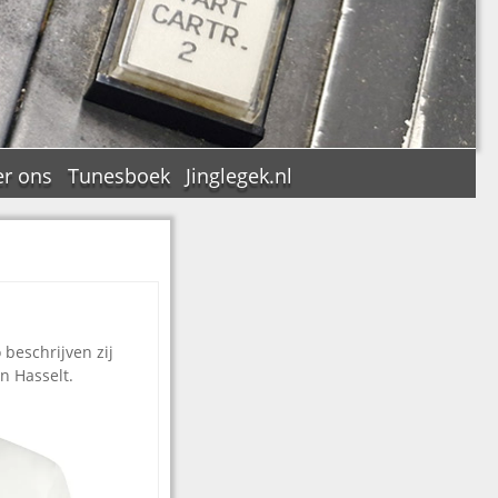
r ons
Tunesboek
Jinglegek.nl
n
 beschrijven zij
n Hasselt.