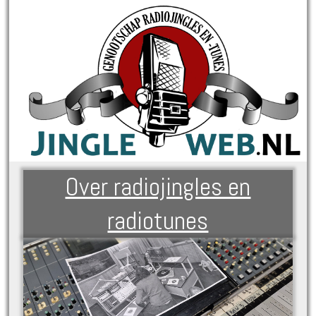
Over radiojingles en
radiotunes