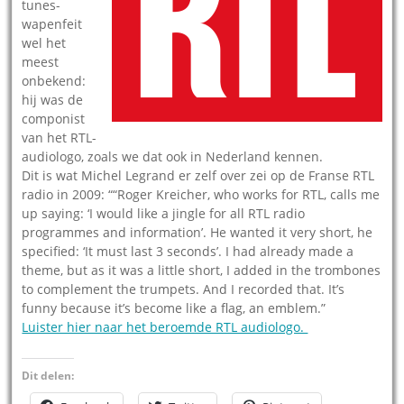
tunes-
wapenfeit
wel het
meest
onbekend:
hij was de
componist
van het RTL-
audiologo, zoals we dat ook in Nederland kennen.
Dit is wat Michel Legrand er zelf over zei op de Franse RTL
radio in 2009: ““Roger Kreicher, who works for RTL, calls me
up saying: ‘I would like a jingle for all RTL radio
programmes and information’. He wanted it very short, he
specified: ‘It must last 3 seconds’. I had already made a
theme, but as it was a little short, I added in the trombones
to complement the trumpets. And I recorded that. It’s
funny because it’s become like a flag, an emblem.”
Luister hier naar het beroemde RTL audiologo.
Dit delen: