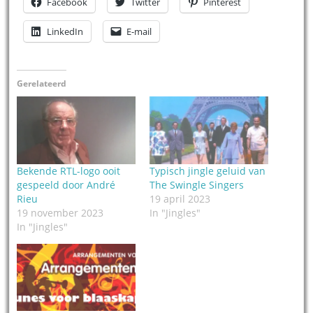
Facebook
Twitter
Pinterest
LinkedIn
E-mail
Gerelateerd
Bekende RTL-logo ooit
Typisch jingle geluid van
gespeeld door André
The Swingle Singers
Rieu
19 april 2023
19 november 2023
In "Jingles"
In "Jingles"