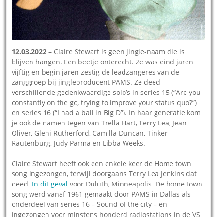
12.03.2022
– Claire Stewart is geen jingle-naam die is
blijven hangen. Een beetje onterecht. Ze was eind jaren
vijftig en begin jaren zestig de leadzangeres van de
zanggroep bij jingleproducent PAMS. Ze deed
verschillende gedenkwaardige solo’s in series 15 (“Are you
constantly on the go, trying to improve your status quo?”)
en series 16 (“I had a ball in Big D”). In haar generatie kom
je ook de namen tegen van Trella Hart, Terry Lea, Jean
Oliver, Gleni Rutherford, Camilla Duncan, Tinker
Rautenburg, Judy Parma en Libba Weeks.
Claire Stewart heeft ook een enkele keer de Home town
song ingezongen, terwijl doorgaans Terry Lea Jenkins dat
deed.
In dit geval
voor Duluth, Minneapolis. De home town
song werd vanaf 1961 gemaakt door PAMS in Dallas als
onderdeel van series 16 – Sound of the city – en
ingezongen voor minstens honderd radiostations in de VS.