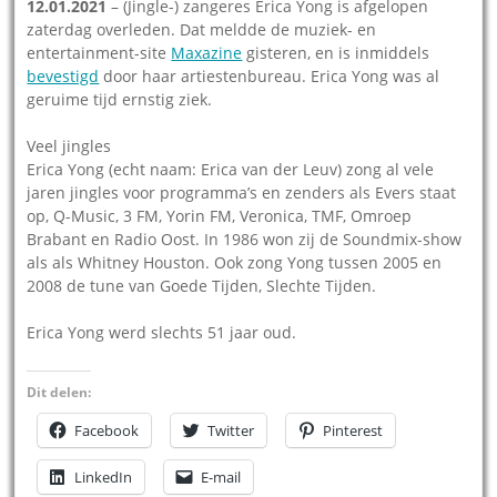
12.01.2021
– (Jingle-) zangeres Erica Yong is afgelopen
zaterdag overleden. Dat meldde de muziek- en
entertainment-site
Maxazine
gisteren, en is inmiddels
bevestigd
door haar artiestenbureau. Erica Yong was al
geruime tijd ernstig ziek.
Veel jingles
Erica Yong (echt naam: Erica van der Leuv) zong al vele
jaren jingles voor programma’s en zenders als Evers staat
op, Q-Music, 3 FM, Yorin FM, Veronica, TMF, Omroep
Brabant en Radio Oost. In 1986 won zij de Soundmix-show
als als Whitney Houston. Ook zong Yong tussen 2005 en
2008 de tune van Goede Tijden, Slechte Tijden.
Erica Yong werd slechts 51 jaar oud.
Dit delen:
Facebook
Twitter
Pinterest
LinkedIn
E-mail