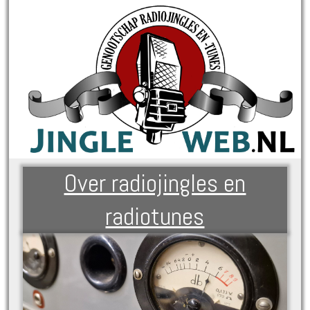
Over radiojingles en
radiotunes