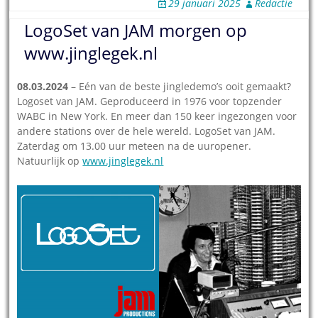
29 januari 2025
Redactie
LogoSet van JAM morgen op
www.jinglegek.nl
08.03.2024
– Eén van de beste jingledemo’s ooit gemaakt?
Logoset van JAM. Geproduceerd in 1976 voor topzender
WABC in New York. En meer dan 150 keer ingezongen voor
andere stations over de hele wereld. LogoSet van JAM.
Zaterdag om 13.00 uur meteen na de uuropener.
Natuurlijk op
www.jinglegek.nl