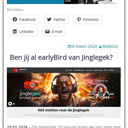
Dit delen:
Facebook
Twitter
Pinterest
LinkedIn
E-mail
8 maart 2024
Redactie
Ben jij al earlyBird van Jinglegek?
19.01.2024
– Op maandag 29 januari gaan we van start met