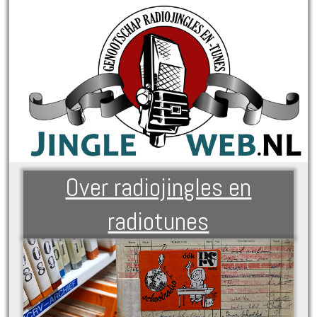
Over radiojingles en
radiotunes