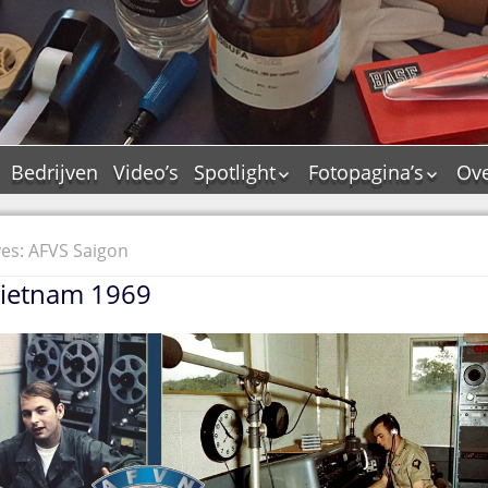
Bedrijven
Video’s
Spotlight
Fotopagina’s
Ove
De Tourflitsjingle –
JAM in pictures
wie zijn de makers?
PAMS in pictures
es: AFVS Saigon
Jingledemo’s en hun
TM in pictures
tags
 Vietnam 1969
Pepper & Tanner i
Dallas jingle city
pictures
De Tourtune
Top Format in
Ferry Maat 65
pictures
Ferry Maat interview
Dik Voormekaar in
foto’s
Jingle Awards
Jingle NIEUW