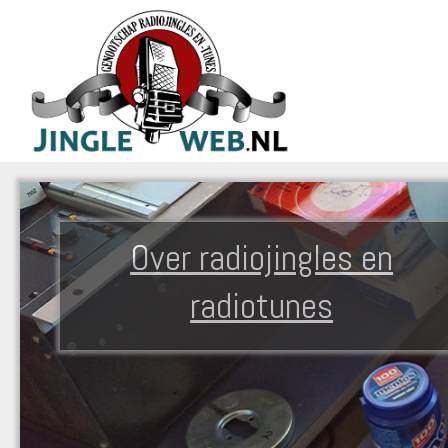
Over radiojingles en
radiotunes