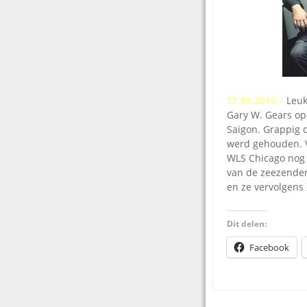
17.09.2010 –
Leuk
Gary W. Gears op
Saigon. Grappig 
werd gehouden. V
WLS Chicago nog 
van de zeezender
en ze vervolgens 
Dit delen:
Facebook