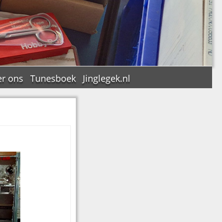
r ons
Tunesboek
Jinglegek.nl
n