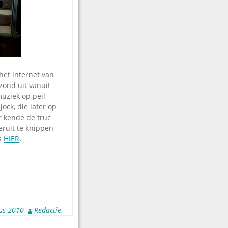
 het internet van
zond uit vanuit
uziek op peil
ock, die later op
r kende de truc
ruit te knippen
ks
HIER
.
us 2010
Redactie