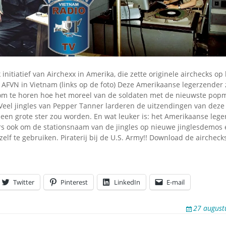
Omroepbanden
Stoomfluit Klaas
Vaak
Uitvinding
jinglecassette
 initiatief van Airchexx in Amerika, die zette originele airchecks op
 AFVN in Vietnam (links op de foto) Deze Amerikaanse legerzender 
om te horen hoe het moreel van de soldaten met de nieuwste popm
eel jingles van Pepper Tanner larderen de uitzendingen van deze j
een grote ster zou worden. En wat leuker is: het Amerikaanse lege
s ook om de stationsnaam van de jingles op nieuwe jinglesdemos e
zelf te gebruiken. Piraterij bij de U.S. Army!! Download de airchec
Twitter
Pinterest
LinkedIn
E-mail
27 august