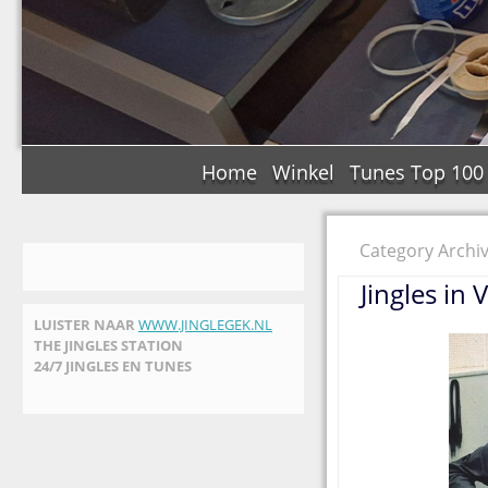
Home
Winkel
Tunes Top 100
Category Archiv
Jingles in
LUISTER NAAR
WWW.JINGLEGEK.NL
THE JINGLES STATION
24/7 JINGLES EN TUNES