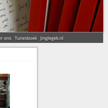
r ons
Tunesboek
Jinglegek.nl
n