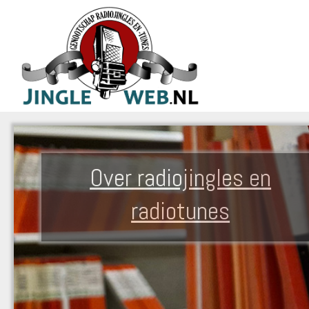
Over radiojingles en
radiotunes