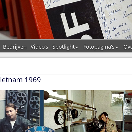
Bedrijven
Video’s
Spotlight
Fotopagina’s
Ove
De Tourflitsjingle –
JAM in pictures
wie zijn de makers?
PAMS in pictures
Jingledemo’s en hun
TM in pictures
tags
 Vietnam 1969
Pepper & Tanner i
Dallas jingle city
pictures
De Tourtune
Top Format in
Ferry Maat 65
pictures
Ferry Maat interview
Dik Voormekaar in
foto’s
Jingle Awards
Jingle NIEUW