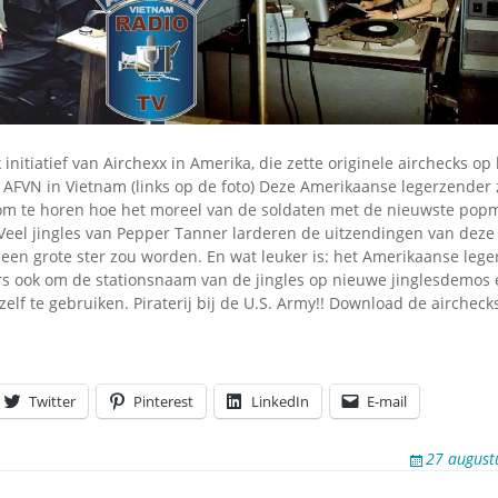
Omroepbanden
Stoomfluit Klaas
Vaak
Uitvinding
jinglecassette
 initiatief van Airchexx in Amerika, die zette originele airchecks op
 AFVN in Vietnam (links op de foto) Deze Amerikaanse legerzender 
om te horen hoe het moreel van de soldaten met de nieuwste popm
eel jingles van Pepper Tanner larderen de uitzendingen van deze j
een grote ster zou worden. En wat leuker is: het Amerikaanse lege
s ook om de stationsnaam van de jingles op nieuwe jinglesdemos e
zelf te gebruiken. Piraterij bij de U.S. Army!! Download de airchec
Twitter
Pinterest
LinkedIn
E-mail
27 august