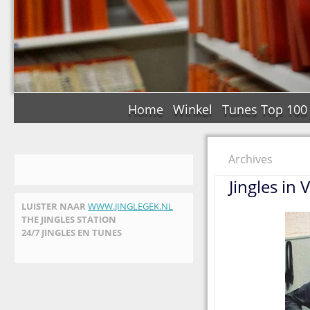
Home
Winkel
Tunes Top 100
Archives
Jingles in
LUISTER NAAR
WWW.JINGLEGEK.NL
THE JINGLES STATION
24/7 JINGLES EN TUNES