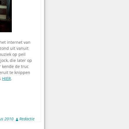
 het internet van
zond uit vanuit
uziek op peil
ock, die later op
r kende de truc
ruit te knippen
ks
HIER
.
us 2010
Redactie