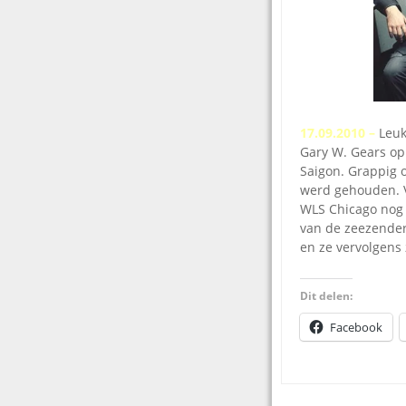
17.09.2010 –
Leuk
Gary W. Gears op
Saigon. Grappig 
werd gehouden. V
WLS Chicago nog 
van de zeezender
en ze vervolgens 
Dit delen:
Facebook