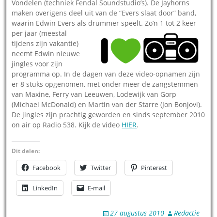
Vondelen (techniek Fendal Soundstudio’s). De Jayhorns
maken overigens deel uit van de “Evers slaat door” band,
waarin Edwin Evers als drummer speelt. Z
o’n 1 tot 2 keer
per jaar (meestal
tijdens zijn vakantie)
neemt Edwin nieuwe
jingles voor zijn
programma op. In de dagen van deze video-opnamen zijn
er 8 stuks opgenomen, met onder meer de zangstemmen
van Maxine, Ferry van Leeuwen, Lodewijk van Gorp
(Michael McDonald) en Martin van der Starre (Jon Bonjovi).
De jingles zijn prachtig geworden en sinds september 2010
on air op Radio 538. Kijk de video
HIER
.
Dit delen:
Facebook
Twitter
Pinterest
LinkedIn
E-mail
27 augustus 2010
Redactie