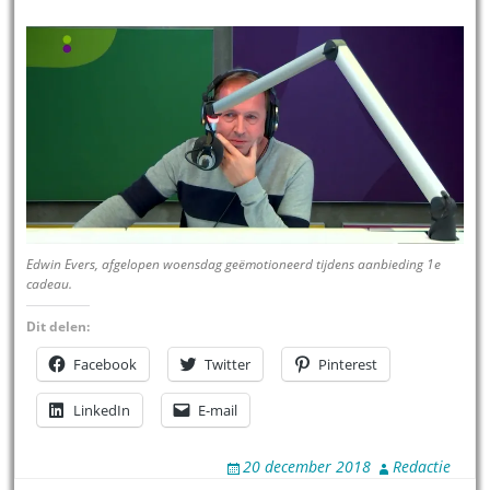
Edwin Evers, afgelopen woensdag geëmotioneerd tijdens aanbieding 1e
cadeau.
Dit delen:
Facebook
Twitter
Pinterest
LinkedIn
E-mail
20 december 2018
Redactie