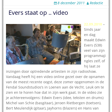
8 december 2011
Redactie
Evers staat op .. video
22.09.2010
–
Sinds jaar
en dag
maakt Edwin
Evers (538)
veel van zijn
programmaji
ngles zelf, of
hij laat ze
inzingen door optredende artiesten in zijn radioshow.
Vandaag heeft hij een video online gezet over de opnamen
van de meest recente oogst, deze zomer opgenomen in de
Fendal Soundstudios’s in Loenen aan de Vecht. Leuk om te
zien en te horen hoe dat in zijn werk gaat. In de video zie
je achtereenvolgens: Edwin Evers (idee, teksten en drums)
Michel van Schie (basgitaar), Jeroen Rietbergen (toetsen),
Bert Meulendijk (gitaar), Jayhorns (blazers) en Hans van