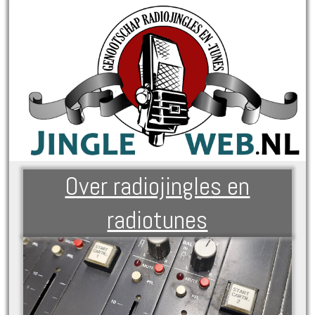
Over radiojingles en
radiotunes