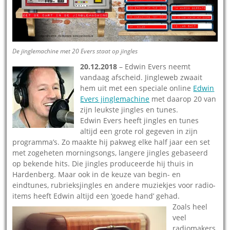
De jinglemachine met 20 Evers staat op jingles
20.12.2018
– Edwin Evers neemt
vandaag afscheid. Jingleweb zwaait
hem uit met een speciale online
Edwin
Evers jinglemachine
met daarop 20 van
zijn leukste jingles en tunes.
Edwin Evers heeft jingles en tunes
altijd een grote rol gegeven in zijn
programma’s. Zo maakte hij pakweg elke half jaar een set
met zogeheten morningsongs, langere jingles gebaseerd
op bekende hits. Die jingles produceerde hij thuis in
Hardenberg. Maar ook in de keuze van begin- en
eindtunes, rubrieksjingles en andere muziekjes voor radio-
items heeft Edwin altijd een ‘goede hand’ gehad.
Zoals heel
veel
radiomakers