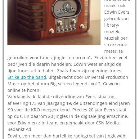
maakt ook
Edwin Evers
gebruik van
library-
muziek.
Muziek per
strekkende
meter, te
gebruiken voor tunes, jingles en promo’s. Er zijn heel veel
bedrijven die daarin handelen. Edwin weet er altijd de
fijne tunes uit te halen. Zoals 1 van zijn openingstunes:
Strike up the band
, uitgebracht door Universal Production
Music op het album Big screen legends vol 2. Gewoon
online te horen.
Vandaag is de laatste uitzending van Evers staat op,
aflevering 173 van jaargang 19, de uitzendingen eind jaren
’90 voor de KRO meegerekend. Precies 20 jaar Evers staat
op dus. En daarom 20 jingles in de digitale jinglemachine,
voor Edwin en zijn team, en gemaakt door CSN Media.
Bedankt Ad.
Edwin, een meer dan hartelijke radiogroet van Jingleweb.