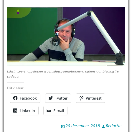
Edwin Evers, afgelopen woensdag geëmotioneerd tijdens aanbieding 1e
cadeau.
Dit delen:
Facebook
Twitter
Pinterest
LinkedIn
E-mail
20 december 2018
Redactie