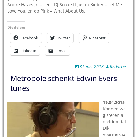
André Hazes jr. – Leef, DJ Snake ft Justin Bieber – Let Me
Love You, en op P!nk – What About Us.
Dit delen:
Facebook
Twitter
Pinterest
LinkedIn
E-mail
31 mei 2018
Redactie
Metropole schenkt Edwin Evers
tunes
19.04.2015
–
Konden we
gisteren al
melden dat
Dik
Voormekaar