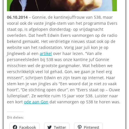
06.10.2014
– Gonnie, de kantinejuffrouw van 538, maar
vooral ook de vaste jingle-stem van het programma Evers
staat op, is afgelopen donderdag- op vrijdagnacht
overleden. Dat heeft Edwin Evers vanmorgen op de radio
bekend gemaakt. Het verdrietige nieuws staat ook op de
website van het radiostation. Vorig jaar juli kon je op
Jingleweb al een
artikel
over haar lezen. “Van alle
personeelsleden bij 538 was onze kantine juf Gonnie
misschien wel de grootste gangmaker. Wat hebben we
verschrikkelijk veel lol gehad. Gon, we gaan je heel erg
missen!”, schrijven Edwin en zijn team op internet. Haar
stem ken je van jingles als “Een woord dat je niet zo vaak
hoort”, “De stichting open deur”, en “Evers staat op – Ouwe
lullenplaat”. Ze werkte ruim 15 jaar voor 538. Luister naar
een kort
ode aan Gon
dat vanmorgen op 538 te horen was.
Dit delen:
Facebook
Twitter
Pinterest