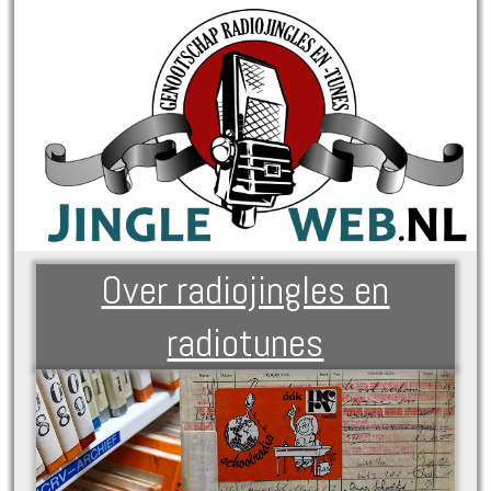
Over radiojingles en
radiotunes