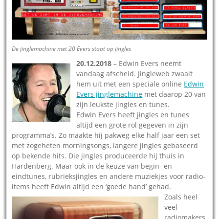
De jinglemachine met 20 Evers staat op jingles
20.12.2018
– Edwin Evers neemt
vandaag afscheid. Jingleweb zwaait
hem uit met een speciale online
Edwin
Evers jinglemachine
met daarop 20 van
zijn leukste jingles en tunes.
Edwin Evers heeft jingles en tunes
altijd een grote rol gegeven in zijn
programma’s. Zo maakte hij pakweg elke half jaar een set
met zogeheten morningsongs, langere jingles gebaseerd
op bekende hits. Die jingles produceerde hij thuis in
Hardenberg. Maar ook in de keuze van begin- en
eindtunes, rubrieksjingles en andere muziekjes voor radio-
items heeft Edwin altijd een ‘goede hand’ gehad.
Zoals heel
veel
radiomakers