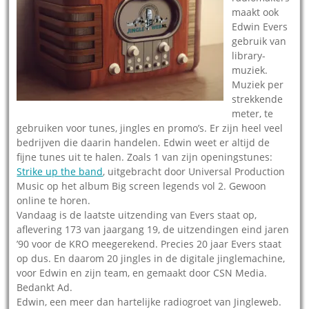
maakt ook
Edwin Evers
gebruik van
library-
muziek.
Muziek per
strekkende
meter, te
gebruiken voor tunes, jingles en promo’s. Er zijn heel veel
bedrijven die daarin handelen. Edwin weet er altijd de
fijne tunes uit te halen. Zoals 1 van zijn openingstunes:
Strike up the band
, uitgebracht door Universal Production
Music op het album Big screen legends vol 2. Gewoon
online te horen.
Vandaag is de laatste uitzending van Evers staat op,
aflevering 173 van jaargang 19, de uitzendingen eind jaren
’90 voor de KRO meegerekend. Precies 20 jaar Evers staat
op dus. En daarom 20 jingles in de digitale jinglemachine,
voor Edwin en zijn team, en gemaakt door CSN Media.
Bedankt Ad.
Edwin, een meer dan hartelijke radiogroet van Jingleweb.