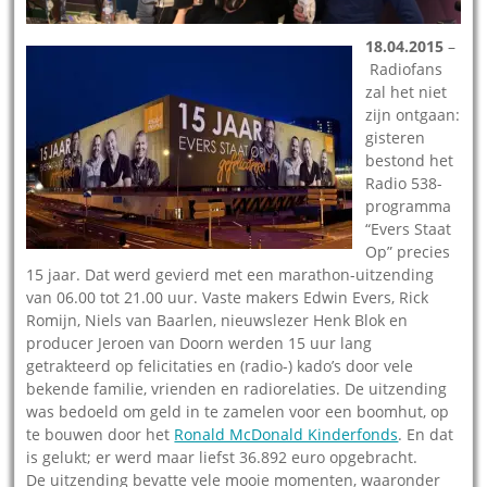
18.04.2015
–
Radiofans
zal het niet
zijn ontgaan:
gisteren
bestond het
Radio 538-
programma
“Evers Staat
Op” precies
15 jaar. Dat werd gevierd met een marathon-uitzending
van 06.00 tot 21.00 uur. Vaste makers Edwin Evers, Rick
Romijn, Niels van Baarlen, nieuwslezer Henk Blok en
producer Jeroen van Doorn werden 15 uur lang
getrakteerd op felicitaties en (radio-) kado’s door vele
bekende familie, vrienden en radiorelaties. De uitzending
was bedoeld om geld in te zamelen voor een boomhut, op
te bouwen door het
Ronald McDonald Kinderfonds
. En dat
is gelukt; er werd maar liefst 36.892 euro opgebracht.
De uitzending bevatte vele mooie momenten, waaronder