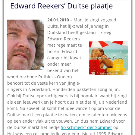
Edward Reekers’ Duitse plaatje
24.01.2010 –
Man, je zingt zo goed
Duits, het lijkt wel of je wieg in
Duitsland heeft gestaan – kreeg
Edward
Reekers
met regelmaat te
horen. Edward
(zanger bij Kayak,
onder meer
bekend van het
wonderschone Ruthless Queen)
behoort tot de vaste kern van jingle-
singers in Nederland. Honderden pakketten zong hij in.
Ook bij Duitse opdrachtgevers is hij populair, want hij zingt
als een leeuwerik en je hoort dus niet dat hij uit Nederland
komt. Na zoveel lof komt het idee vanzelf op om voor de
Duitse markt een plaatje te maken, om je talenten ook eens
op een ander vlak uit te vouwen. En dus nam Edward voor
de Duitse markt het liedje
So schmeckt der Sommer
op.
Het was een reclameliedje voor een ijsje uit 1995, Edward