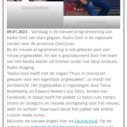
Edward Reekers
Tessa Boomkamp
09.01.2023
– Vandaag is de nieuwe programmering van
Radio Oost van start gegaan. Radio Oost is de regionale
zender voor de provincie Overijssel.
Bij de nieuwe programmering is ook gekozen voor een
nieuw jinglepakket. En dat is geproduceerd door het team
van Het Media Atelier uit Emmen onder het label Airbeats
Radio Imaging.
“Radio Oost heeft met de slogan ‘Thuis in Overijssel’
gekozen voor een eigentijds jinglepakket”, zo meldt het
persbericht. Het jinglepakket is ingezongen door Tessa
Boomkamp en Edward Reekers (zie foto’s, beiden van
Facebook). In totaal heeft het pakket 12 basis cuts, ramps,
shorts en shotguns en nieuwe vormgeving voor het nieuws,
weer en verkeer. Daarnaast bevat het pakket ook enkele
custom made tunes.
Beluister de nieuwe jingles hier via
Soundcloud
. Op de
website van
Airbeats Radio Imaging
kun je de basis cuts