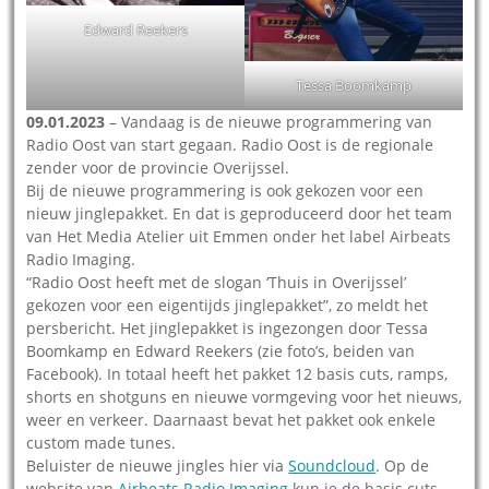
Edward Reekers
Tessa Boomkamp
09.01.2023
– Vandaag is de nieuwe programmering van
Radio Oost van start gegaan. Radio Oost is de regionale
zender voor de provincie Overijssel.
Bij de nieuwe programmering is ook gekozen voor een
nieuw jinglepakket. En dat is geproduceerd door het team
van Het Media Atelier uit Emmen onder het label Airbeats
Radio Imaging.
“Radio Oost heeft met de slogan ‘Thuis in Overijssel’
gekozen voor een eigentijds jinglepakket”, zo meldt het
persbericht. Het jinglepakket is ingezongen door Tessa
Boomkamp en Edward Reekers (zie foto’s, beiden van
Facebook). In totaal heeft het pakket 12 basis cuts, ramps,
shorts en shotguns en nieuwe vormgeving voor het nieuws,
weer en verkeer. Daarnaast bevat het pakket ook enkele
custom made tunes.
Beluister de nieuwe jingles hier via
Soundcloud
. Op de
website van
Airbeats Radio Imaging
kun je de basis cuts