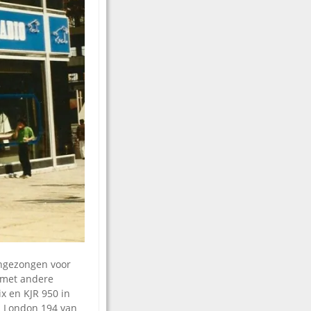
ingezongen voor
s met andere
x en KJR 950 in
M London 194 van