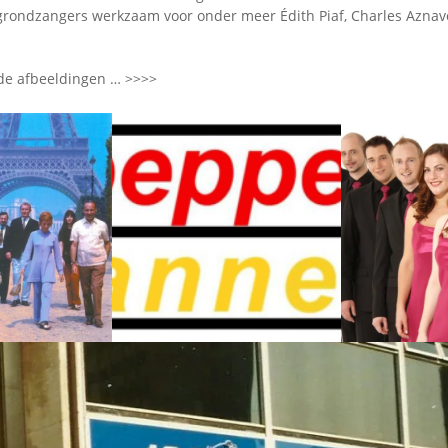
Omroepbanden
grondzangers werkzaam voor onder meer Édith Piaf, Charles Aznav
Stoomfluit Klaas
Vaak
de afbeeldingen … >>>>
Uitvinding
jinglecassette