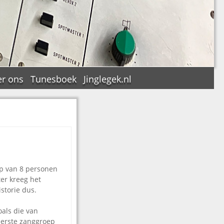
r ons
Tunesboek
Jinglegek.nl
n
ep van 8 personen
ter kreeg het
storie dus.
oals die van
eerste zanggroep