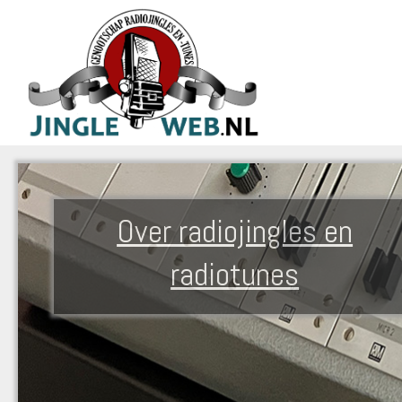
Over radiojingles en
radiotunes