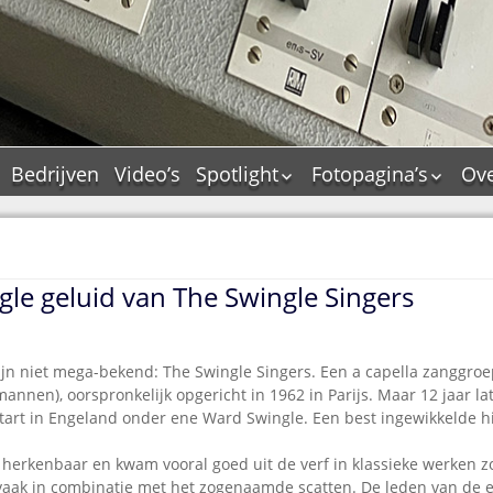
Bedrijven
Video’s
Spotlight
Fotopagina’s
Ove
De Tourflitsjingle –
JAM in pictures
wie zijn de makers?
PAMS in pictures
Jingledemo’s en hun
TM in pictures
tags
ngle geluid van The Swingle Singers
Pepper & Tanner i
Dallas jingle city
pictures
De Tourtune
Top Format in
ijn niet mega-bekend: The Swingle Singers. Een a capella zanggro
Ferry Maat 65
pictures
annen), oorspronkelijk opgericht in 1962 in Parijs. Maar 12 jaar la
Ferry Maat interview
Dik Voormekaar in
tart in Engeland onder ene Ward Swingle. Een best ingewikkelde hi
foto’s
Jingle Awards
 herkenbaar en kwam vooral goed uit de verf in klassieke werken z
Jingle NIEUW
vaak in combinatie met het zogenaamde scatten. De leden van de 