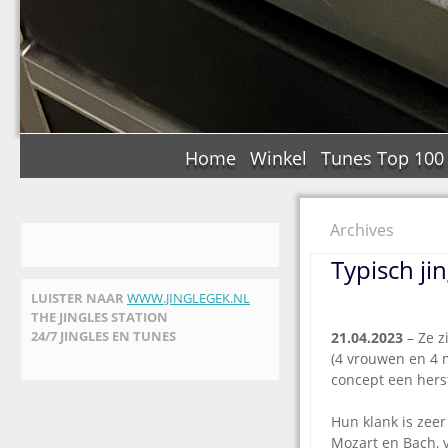
Home
Winkel
Tunes Top 100
Archives
Typisch ji
LUISTER NAAR
WWW.JINGLEGEK.NL
THE JINGLES STATION
24/7 JINGLES EN TUNES
21.04.2023
– Ze z
(4 vrouwen en 4 m
concept een hers
Hun klank is zeer
Mozart en Bach, 