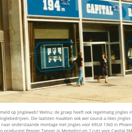
meld op Jingleweb? Welnu; de groep heeft ook regelmatig jingles 
jinglebedrijven. Die laatsten maakten ook wel sound-a-likes jingle
 naar onderstaande montage met jingles voor KRUX 1360 in Phoeni
 van producent Pepper Tanner in Memphis) en 2 cuts voor Capital F