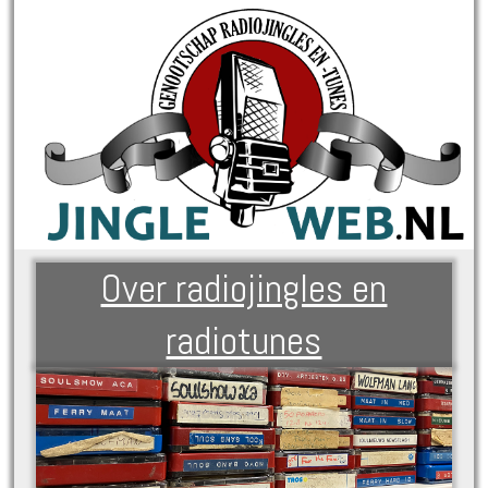
Over radiojingles en
radiotunes