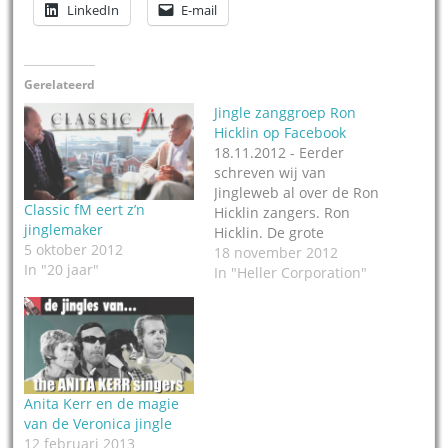
LinkedIn
E-mail
Gerelateerd
Jingle zanggroep Ron
Hicklin op Facebook
18.11.2012 - Eerder
schreven wij van
Jingleweb al over de Ron
Classic fM eert z’n
Hicklin zangers. Ron
jinglemaker
Hicklin. De grote
5 oktober 2012
onbekende in de
18 november 2012
In "20 jaar"
popmuziek, zelden staat
In "Heller Corporation"
zijn naam op de
platenhoes. De Ron
Hicklin Singers zongen
vanuit Los Angeles op
honderden anoniem de
backing vocals. Namen?
Anita Kerr en de magie
The Monkees, Gary
van de Veronica jingle
Puckett & The Union…
12 februari 2013