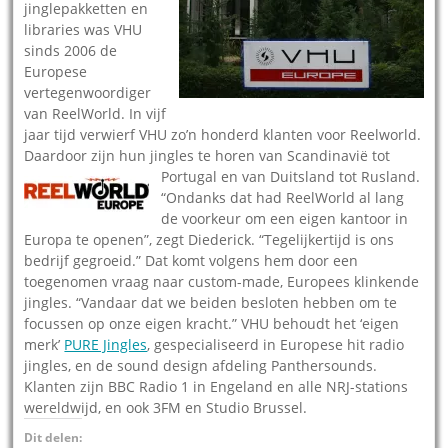
jinglepakketten en
libraries was VHU
sinds 2006 de
Europese
vertegenwoordiger
van ReelWorld. In vijf
jaar tijd verwierf VHU zo’n honderd klanten voor Reelworld.
Daardoor zijn hun jingles te horen van Scandinavië tot
Portugal en van Duitsland
tot Rusland.
“Ondanks dat had ReelWorld al lang
de voorkeur om een eigen kantoor in
Europa te openen”, zegt Diederick. “Tegelijkertijd is ons
bedrijf gegroeid.” Dat komt volgens hem door een
toegenomen vraag naar custom-made, Europees klinkende
jingles. “Vandaar dat we beiden besloten hebben om te
focussen op onze eigen kracht.” VHU behoudt het ‘eigen
merk’
PURE Jingles
, gespecialiseerd in Europese hit radio
jingles, en de sound design afdeling Panthersounds.
Klanten zijn BBC Radio 1 in Engeland en alle NRJ-stations
wereldwijd, en ook 3FM en Studio Brussel.
Dit delen: