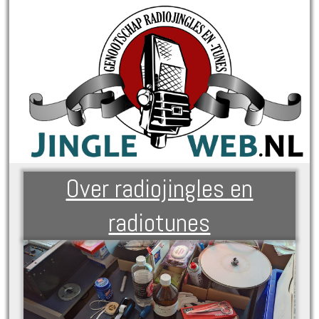
Over radiojingles en
radiotunes