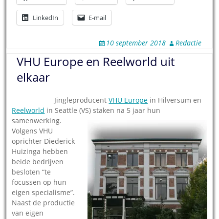
LinkedIn
E-mail
10 september 2018
Redactie
VHU Europe en Reelworld uit
elkaar
20.08.2011
–
Jingleproducent
VHU Europe
in Hilversum en
Reelworld
in Seattle (VS) staken na 5 jaar hun
samenwerking.
Volgens VHU
oprichter Diederick
Huizinga hebben
beide bedrijven
besloten “te
focussen op hun
eigen specialisme”.
Naast de productie
van eigen