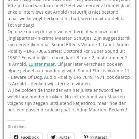
’60 zijn hond vandaan heeft? Het was eerder al duidelijk uit
enkele interviews dat Arnold (natuurlijk) niet bestond,
maar welke vinyl-herkomst hij had, werd nooit duidelijk.
Tot vandaag!
Op onze oproep kregen we een bericht van onze oud-
jinglepartner-in-crime Maarten Schutjes. Zijn suggestie: “Ik
zou eens kijken naar Sound Effects Volume 1, Label: Audio
Fidelity ‎– DFS 7006, Series: Doctored For Super Sound uit
1960.” En wat blijkt: ja hoor, kant B track 2, blaf nummer 2
is Arnold.
Luister maar
. Elf jaar later verscheen ook een
elpee geheel aan honden gewijd: Sound Effects Volume 11
– Beware Of Dog, Audio Fidelity DFS 7049, 1971, ook daarop
is Arnold – denken wij – terug te vinden.
Wij beloofden de inzender van het juiste antwoord een
week lang hondenbrokken. Nu eet de hond van Maarten
volgens zijn zeggen uitsluitend katjesdrop, maar hoe dan
ook, een passend cadeau gaat richting Maarten. Bedankt!
Dit delen:
Facebook
Twitter
Pinterest