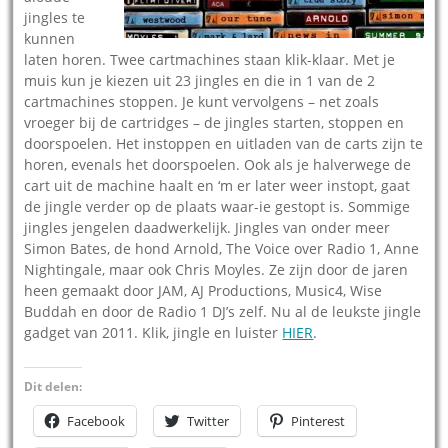
jingles te
kunnen
laten horen. Twee cartmachines staan klik-klaar. Met je
muis kun je kiezen uit 23 jingles en die in 1 van de 2
cartmachines stoppen. Je kunt vervolgens – net zoals
vroeger bij de cartridges – de jingles starten, stoppen en
doorspoelen. Het instoppen en uitladen van de carts zijn te
horen, evenals het doorspoelen. Ook als je halverwege de
cart uit de machine haalt en ‘m er later weer instopt, gaat
de jingle verder op de plaats waar-ie gestopt is. Sommige
jingles jengelen daadwerkelijk. Jingles van onder meer
Simon Bates, de hond Arnold, The Voice over Radio 1, Anne
Nightingale, maar ook Chris Moyles. Ze zijn door de jaren
heen gemaakt door JAM, AJ Productions, Music4, Wise
Buddah en door de Radio 1 DJ’s zelf. Nu al de leukste jingle
gadget van 2011. Klik, jingle en luister
HIER
.
Dit delen:
Facebook
Twitter
Pinterest