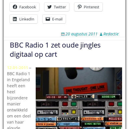
Facebook
Twitter
Pinterest
LinkedIn
E-mail
20 augustus 2011
Redactie
BBC Radio 1 zet oude jingles
digitaal op cart
12.01-2011
–
BBC Radio 1
in Engeland
heeft een
heel
bijzondere
manier
ontwikkeld
om een deel
van haar
aloude