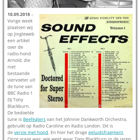
10.09.2018
–
Vorige week
plaatsen wij
op Jingleweb
een artikel
over de
radio-hond
Arnold, die
niet
bestaande
viervoeter uit
de tune van
BBC Radio 1
DJ Tony
Blackburn.
De bedoelde
tune is
Beefeaters
van het Johnnie Dankworth Orchestra,
gebruikt op Radio Caroline en Radio London. Dit is
de
versie met hond
. En hier het droge
geluidsfragment
.
Onze vraag was: wie weet waar Tony Blackburn in de jaren