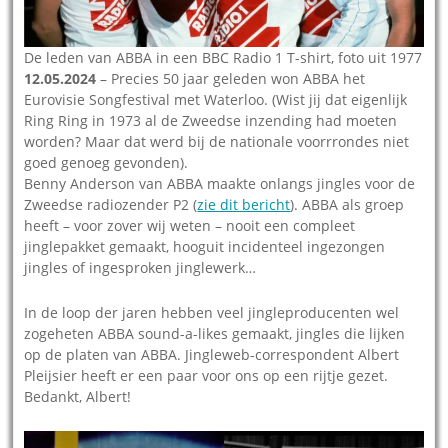
De leden van ABBA in een BBC Radio 1 T-shirt, foto uit 1977
12.05.2024
– Precies 50 jaar geleden won ABBA het
Eurovisie Songfestival met Waterloo. (Wist jij dat eigenlijk
Ring Ring in 1973 al de Zweedse inzending had moeten
worden? Maar dat werd bij de nationale voorrrondes niet
goed genoeg gevonden).
Benny Anderson van ABBA maakte onlangs jingles voor de
Zweedse radiozender P2 (
zie dit bericht
). ABBA als groep
heeft – voor zover wij weten – nooit een compleet
jinglepakket gemaakt, hooguit incidenteel ingezongen
jingles of ingesproken jinglewerk…
In de loop der jaren hebben veel jingleproducenten wel
zogeheten ABBA sound-a-likes gemaakt, jingles die lijken
op de platen van ABBA. Jingleweb-correspondent Albert
Pleijsier heeft er een paar voor ons op een rijtje gezet.
Bedankt, Albert!