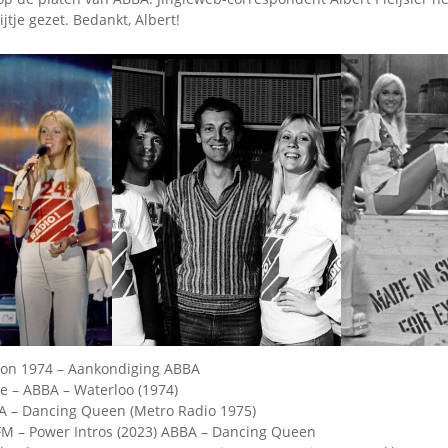
jtje gezet. Bedankt, Albert!
ion 1974 – Aankondiging ABBA
 – ABBA – Waterloo (1974)
A – Dancing Queen (Metro Radio 1975)
FM – Power Intros (2023) ABBA – Dancing Queen