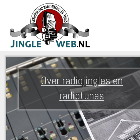
Over radiojingles en
radiotunes