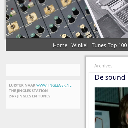
Home
Winkel
Tunes Top 100
Archives
De sound-a
LUISTER NAAR
WWW.JINGLEGEK.NL
THE JINGLES STATION
24/7 JINGLES EN TUNES