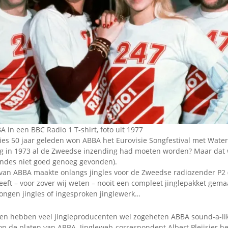
Omroepbanden
Stoomfluit Klaas
Vaak
Uitvinding
jinglecassette
 in een BBC Radio 1 T-shirt, foto uit 1977
ies 50 jaar geleden won ABBA het Eurovisie Songfestival met Waterlo
ing in 1973 al de Zweedse inzending had moeten worden? Maar dat 
ondes niet goed genoeg gevonden).
an ABBA maakte onlangs jingles voor de Zweedse radiozender P2 
eft – voor zover wij weten – nooit een compleet jinglepakket gema
zongen jingles of ingesproken jinglewerk…
aren hebben veel jingleproducenten wel zogeheten ABBA sound-a-li
n op de platen van ABBA. Jingleweb-correspondent Albert Pleijsier h