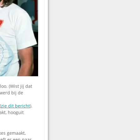
o. (Wist jij dat
werd bij de
(
zie dit bericht
).
akt, hooguit
kes gemaakt,
eeft er een paar