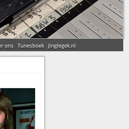
r ons
Tunesboek
Jinglegek.nl
n