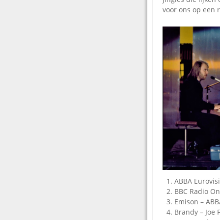
voor ons op een ri
ABBA Eurovis
BBC Radio One
Emison – ABB
Brandy – Joe 