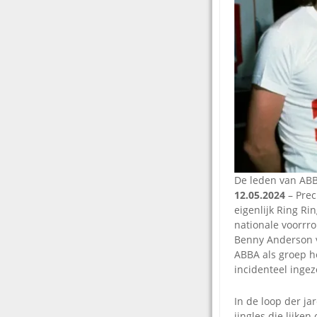
De leden van ABBA
12.05.2024
– Prec
eigenlijk Ring R
nationale voorrr
Benny Anderson v
ABBA als groep he
incidenteel inge
In de loop der j
jingles die lijke