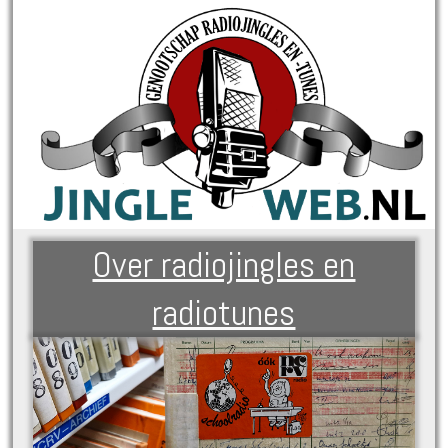
Over radiojingles en
radiotunes