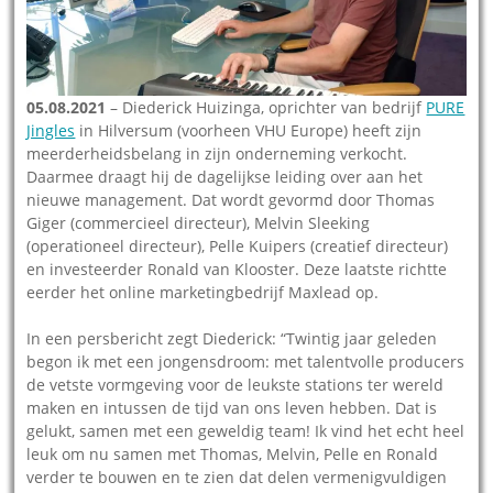
05.08.2021
– Diederick Huizinga, oprichter van bedrijf
PURE
Jingles
in Hilversum (voorheen VHU Europe) heeft zijn
meerderheidsbelang in zijn onderneming verkocht.
Daarmee draagt hij de dagelijkse leiding over aan het
nieuwe management. Dat wordt gevormd door Thomas
Giger (commercieel directeur), Melvin Sleeking
(operationeel directeur), Pelle Kuipers (creatief directeur)
en investeerder Ronald van Klooster. Deze laatste richtte
eerder het online marketingbedrijf Maxlead op.
In een persbericht zegt Diederick: “Twintig jaar geleden
begon ik met een jongensdroom: met talentvolle producers
de vetste vormgeving voor de leukste stations ter wereld
maken en intussen de tijd van ons leven hebben. Dat is
gelukt, samen met een geweldig team! Ik vind het echt heel
leuk om nu samen met Thomas, Melvin, Pelle en Ronald
verder te bouwen en te zien dat delen vermenigvuldigen