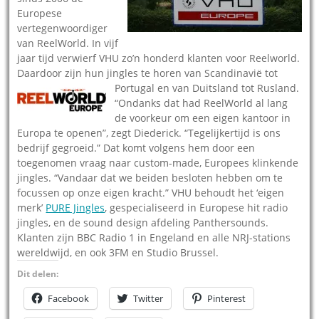
Europese
vertegenwoordiger
van ReelWorld. In vijf
jaar tijd verwierf VHU zo’n honderd klanten voor Reelworld.
Daardoor zijn hun jingles te horen van Scandinavië tot
Portugal en van Duitsland
tot Rusland.
“Ondanks dat had ReelWorld al lang
de voorkeur om een eigen kantoor in
Europa te openen”, zegt Diederick. “Tegelijkertijd is ons
bedrijf gegroeid.” Dat komt volgens hem door een
toegenomen vraag naar custom-made, Europees klinkende
jingles. “Vandaar dat we beiden besloten hebben om te
focussen op onze eigen kracht.” VHU behoudt het ‘eigen
merk’
PURE Jingles
, gespecialiseerd in Europese hit radio
jingles, en de sound design afdeling Panthersounds.
Klanten zijn BBC Radio 1 in Engeland en alle NRJ-stations
wereldwijd, en ook 3FM en Studio Brussel.
Dit delen:
Facebook
Twitter
Pinterest