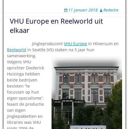
11 januari 2018
Redactie
VHU Europe en Reelworld uit
elkaar
20.08.2011
–
Jingleproducent
VHU Europe
in Hilversum en
Reelworld
in Seattle (VS) staken na 5 jaar hun
samenwerking.
Volgens VHU
oprichter Diederick
Huizinga hebben
beide bedrijven
besloten “te
focussen op hun
eigen specialisme”.
Naast de productie
van eigen
jinglepakketten en
libraries was VHU
sinds 2006 de