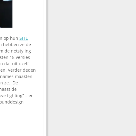
en op hun
SITE
en hebben ze de
em de netstyling
sten 18 versies
u dat uit uzelf
zien. Verder deden
 opnames maakten
en ze. De
naast de
e fighting” – er
 sounddesign