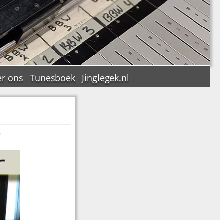
r ons
Tunesboek
Jinglegek.nl
o
n