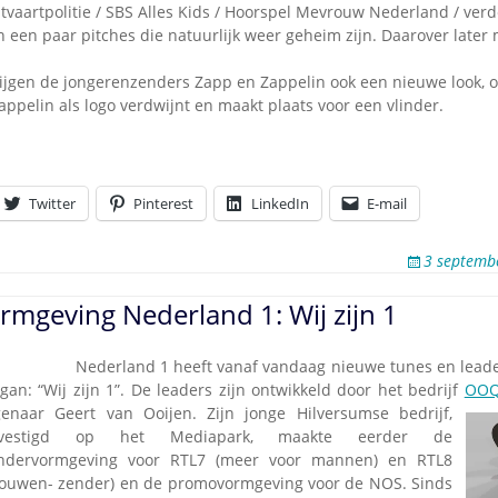
chtvaartpolitie / SBS Alles Kids / Hoorspel Mevrouw Nederland / ver
n een paar pitches die natuurlijk weer geheim zijn. Daarover later
ijgen de jongerenzenders Zapp en Zappelin ook een nieuwe look, 
ppelin als logo verdwijnt en maakt plaats voor een vlinder.
Twitter
Pinterest
LinkedIn
E-mail
3 septemb
mgeving Nederland 1: Wij zijn 1
.09.2011
–
Nederland 1 heeft vanaf vandaag nieuwe tunes en leade
ogan: “Wij zijn 1”. De leaders zijn ontwikkeld door het bedrijf
OO
genaar Geert van Ooijen. Zijn jonge Hilversumse bedri
jf,
evestigd op het Mediapark, maakte eerder de
ndervormgeving voor RTL7 (meer voor mannen) en RTL8
rouwen- zender) en de promovormgeving voor de NOS. Sinds