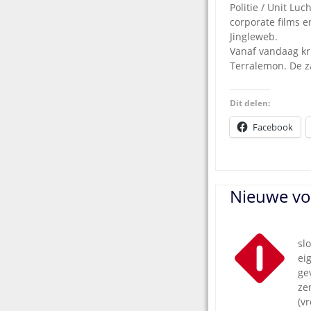
Politie / Unit Lu
corporate films e
Jingleweb.
Vanaf vandaag kr
Terralemon. De za
Dit delen:
Facebook
Nieuwe vor
05
sl
ei
g
ze
(v