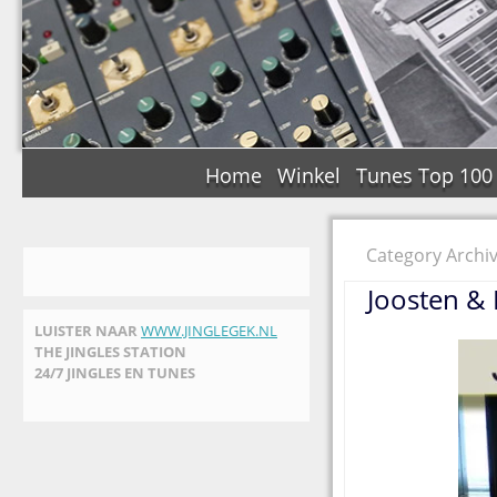
Home
Winkel
Tunes Top 100
Category Archiv
Joosten & 
LUISTER NAAR
WWW.JINGLEGEK.NL
THE JINGLES STATION
24/7 JINGLES EN TUNES