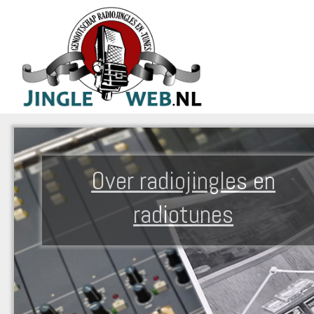
Over radiojingles en
radiotunes