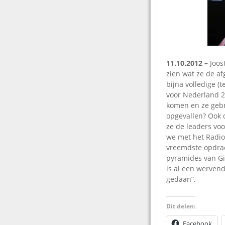
11.10.2012 –
Joos
zien wat ze de a
bijna volledige (
voor Nederland 2 
komen en ze gebru
opgevallen? Ook 
ze de leaders voo
we met het Radio 
vreemdste opdrac
pyramides van Gi
is al een werven
gedaan”.
Dit delen:
Facebook