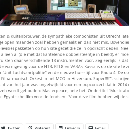
Omroepbanden
Stoomfluit Klaas
Vaak
Uitvinding
jinglecassette
ten & Kuitenbrouwer, de sympathieke componisten uit Utrecht lat
fgelopen maanden zoal hebben gemaakt en da’s niet mis. Bovendi
televisie) pakketten op hun site gezet die ze in opdracht deden. Ne
alleen al (die met dat kantelende dobbelsteentje in beeld), er moe
ikten daar verschillende 18 instrumenten voor. Zeg eerlijk: is dat 
de vormgeving voor de NTR, RTL8 en VARA’s Kassa is op de site te 
r ‘Unit Luchtvaartpolitie” en de nieuwe huisstijl voor Radio 4. De
Filharmonisch Orkest in het MCO in Hilversum. Super!!!!””, schrijv
ht van het jaar was ongetwijfeld voor een popconcert dat in 2014 
zeh wordt gehouden: Masterpeace, hete het. Ondertitel “Music abov
de Egyptische film voor de fondsen. “Voor deze film hebben wij de
Twitter
Pinterest
LinkedIn
E-mail