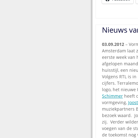
Nieuws van
03.09.2012
– Vor
Amsterdam laat zi
eerste week van 
afgelopen maand
huisstijl, een n
Volgens RTL is in
cijfers. Terrale
logo, het nieuwe
Schimmer
heeft 
vormgeving,
Joos
muziekpartners 
bezoek waard. Jo
zij. Verder wilde
voegen van de stu
de toekomst nog w