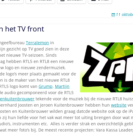
11 oktob
 het TV front
mgeefbureau
Terralemon
in
jn gezicht op TV goed zien in deze
het nieuwe TV-seizoen. Sinds
ag hebben RTL5 en RTL8 een nieuwe
ieuw logo en nieuwe zendermuziek.
 de logo’s meer plaats gemaakt voor de
mon is de maker van het nieuwe RTL8
 RTL5 logo komt van
Grump
.
Martijn
de audio gecomponeerd voor de RTL5
tenkuitenbrouwer
tekende voor de muziek bij de nieuwe RTL8 huissti
Bernhard Joosten en Jeroen Kuitenbrouwer hebben hun
website
ve
osten en Kuitenbrouwer wilden graag datcde website ook op de iP
n zij hun liefde voor het vak wat meer tot uiting brengen door wat m
dio’s, instrumenten etc. Alles is verder strak en overzichtelijk ge
at meer foto’s bij. De meest recente projecten: Vara Kassa Leader