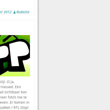
er 2012
Redactie
jl. O ja,
rnieuwd. Een
ad zichtbaar kon
eer foto’s toe te
bleven. Er komen in
pakket / RTL Stop!