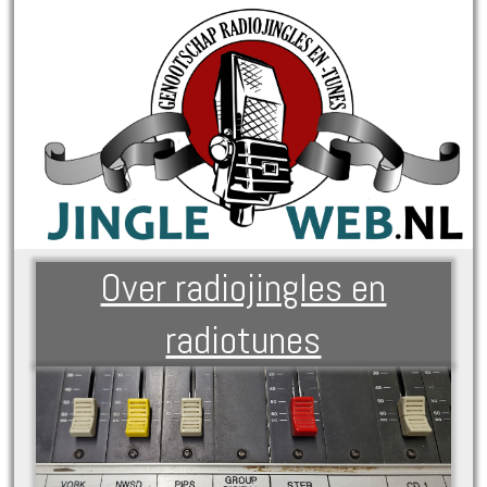
Over radiojingles en
radiotunes