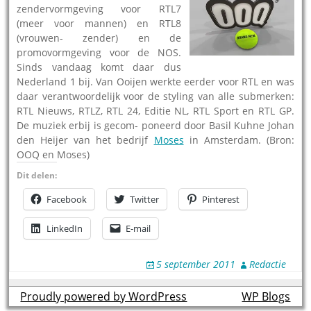
zendervormgeving voor RTL7
(meer voor mannen) en RTL8
(vrouwen- zender) en de
promovormgeving voor de NOS.
Sinds vandaag komt daar dus
Nederland 1 bij. Van Ooijen werkte eerder voor RTL en was
daar verantwoordelijk voor de styling van alle submerken:
RTL Nieuws, RTLZ, RTL 24, Editie NL, RTL Sport en RTL GP.
De muziek erbij is gecom- poneerd door Basil Kuhne Johan
den Heijer van het bedrijf
Moses
in Amsterdam. (Bron:
OOQ en Moses)
Dit delen:
Facebook
Twitter
Pinterest
LinkedIn
E-mail
5 september 2011
Redactie
Proudly powered by WordPress
theme by
WP Blogs