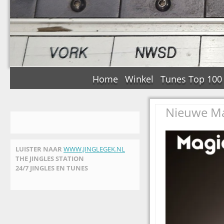
Home
Winkel
Tunes Top 100
Nieuwe Ma
LUISTER NAAR
WWW.JINGLEGEK.NL
THE JINGLES STATION
24/7 JINGLES EN TUNES