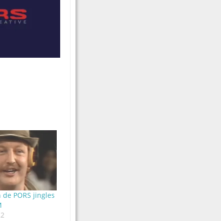
 de PORS jingles
M
22