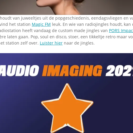
Omroepbanden
Stoomfluit Klaas
Vaak
houdt van juweeltjes uit de popgeschiedenis, eendagsvliegen en v
 vind het station
Magic FM
leuk. En wie van radiojingles houdt, kan
Uitvinding
 radiostation heeft vandaag de custom made jingles van
PORS Impact
jinglecassette
e laten gaan. Pop, soul en disco, stoer, een tikkeltje retro maar vo
et station zelf over.
Luister hier
naar de jingles.