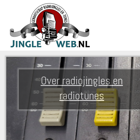
Over radiojingles en
radiotunes