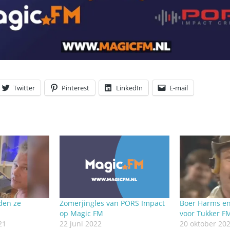
Twitter
Pinterest
LinkedIn
E-mail
den ze
Zomerjingles van PORS Impact
Boer Harms en
op Magic FM
voor Tukker F
21
22 juni 2022
20 oktober 20