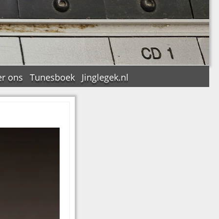
r ons
Tunesboek
Jinglegek.nl
n